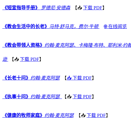
《短宣指导手册》
罗德尼·安德森
【📥
下载 PDF
】
《教会生活中的长老》
马特·舒马克，费尔·牛顿
🌐 在线阅览
《教会带领人资格》
约翰·麦克阿瑟、卡梅隆·布特、耶利米·约
逊
【📥
下载 PDF
】
《长老十问》
约翰·麦克阿瑟
【
📥 下载 PDF
】
《执事十问》
约翰·麦克阿瑟
【📥
下载 PDF
】
《健康的牧师家庭》
约翰·麦克阿瑟
【📥
下载 PDF
】