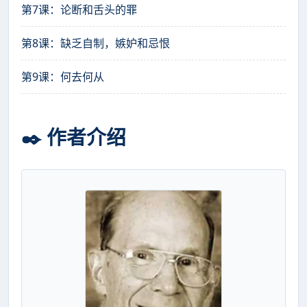
第7课：论断和舌头的罪
第8课：缺乏自制，嫉妒和忌恨
第9课：何去何从
✒️ 作者介绍