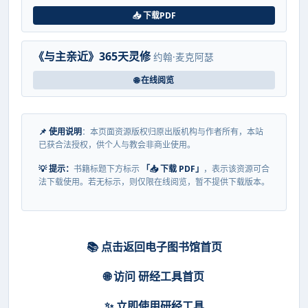
📥 下载PDF
《与主亲近》365天灵修
约翰·麦克阿瑟
🌐 在线阅览
📌 使用说明
：本页面资源版权归原出版机构与作者所有，本站
已获合法授权，供个人与教会非商业使用。
💡 提示：
书籍标题下方标示
「📥 下载 PDF」
，表示该资源可合
法下载使用。若无标示，则仅限在线阅览，暂不提供下载版本。
📚 点击返回电子图书馆首页
🌐 访问 研经工具首页
✨ 立即使用研经工具