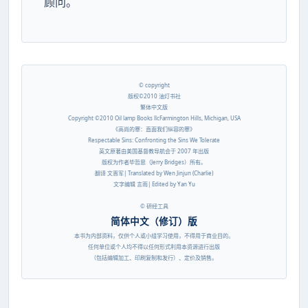
顾问。
© copyright
版权©2010 油灯书社
繁体中文版
Copyright ©2010 Oil lamp Books llcFarmington Hills, Michigan, USA
《高尚的罪：直面我们纵容的罪》
Respectable Sins: Confronting the Sins We Tolerate
英文原著由美国基督教导航会于 2007 年出版
版权为作者毕哲思（Jerry Bridges）所有。
翻译 文晋军| Translated by Wen Jinjun (Charlie)
文字编辑 言雨| Edited by Yan Yu
© 研经工具
简体中文（修订）版
本书为内部资料，仅供个人或小组学习使用，不得用于商业目的。
任何单位或个人均不得以任何形式利用本资源进行出版
（包括编辑加工、印刷复制和发行）、定价及销售。