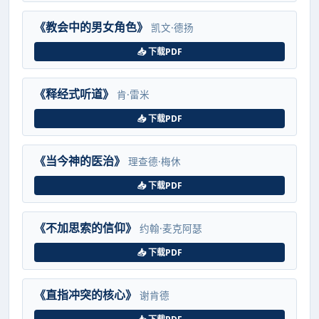
《教会中的男女角色》
凯文·德扬
📥 下载PDF
《释经式听道》
肯·雷米
📥 下载PDF
《当今神的医治》
理查德·梅休
📥 下载PDF
《不加思索的信仰》
约翰·麦克阿瑟
📥 下载PDF
《直指冲突的核心》
谢肯德