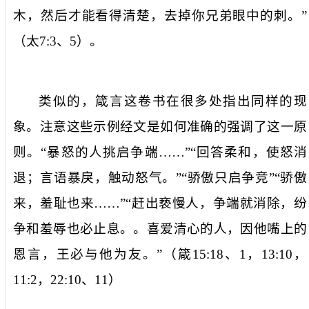
木，然后才能看得清楚，去掉你兄弟眼中的刺。”
（太
7:3
、
5
）。
类似的，箴言这卷书在很多处指出同样的现
象。注意这些示例经文是如何准确的强调了这一原
则。“暴怒的人挑启争端……”“回答柔和，使怒消
退；言语暴戾，触动怒气。”“骄傲只启争竞”“骄傲
来，羞耻也来……”“赶出亵慢人，争端就消除，纷
争和羞辱也必止息。。喜爱清心的人，因他嘴上的
恩言，王必与他为友。”（箴
15:18
、
1
，
13:10
，
11:2
，
22:10
、
11
）