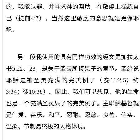
的，我能认罪，并寻求神的帮助，在敬虔上操练自
己（提前
4:7
），当然这里敬虔的意思就是更像耶
稣。
另一段我使用的具有同样功效的经文是加拉太
书
5:22
、
23
，是关于圣灵所接果子的章节。圣经说
耶稣是被圣灵充满的完美例子（赛
11:2-5
；约
3:34
；徒
10:38
）。因此，我们可以想见，他的生命
也是一个充满圣灵果子的完美例子。主耶稣基督就
是仁爱、喜乐、和平、忍耐、恩慈、良善、信实、
温柔、节制最终极的人格体现。