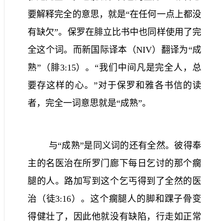
要解释完全的意思，就是“在任何一点上都没
有缺欠”。保罗在腓立比书中也同样使用了完
全这个词。而新国际译本（
NIV
）翻译为“成
熟”（腓
3:15
）。“我们中间凡是完全人，总
要存这样的心。”对于保罗和雅各书信的读
者，完全一词意思就是“成熟”。
与“成熟”是同义词的还有全然。彼得奉
主的名医治在所罗门廊下每日乞讨的那个瘸
腿的人。路加写到这个乞丐得到了全然的医
治（徒
3:16
）。这个瘸腿人的脚和踝子骨变
得健壮了，因此他就没有缺陷，行走如正常