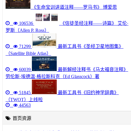
《生命宝训讲道注释——罗马书》 博爱思
106536
《信徒圣经注释——诗篇》 艾伦·
罗斯（Allen P. Ross）
71299
最新工具书《圣经卫星地图集》
（Satellite Bible Atlas）
60039
最新解经注释书《马太福音注释》
劳伦斯·埃德温·格拉斯科克（Ed Glasscock）著
51845
最新工具书《旧约神学辞典》
（TWOT）上线啦
44563
首页资源