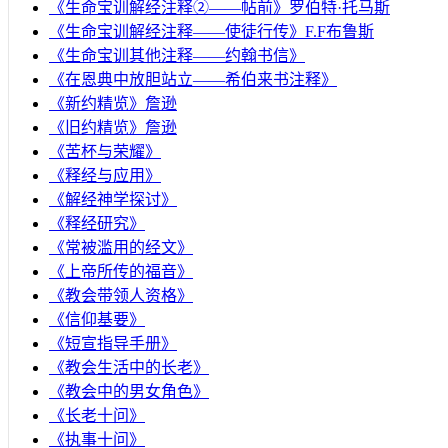
《生命宝训解经注释②——帖前》罗伯特·托马斯
《生命宝训解经注释——使徒行传》F.F布鲁斯
《生命宝训其他注释——约翰书信》
《在恩典中放胆站立——希伯来书注释》
《新约精览》詹逊
《旧约精览》詹逊
《苦杯与荣耀》
《释经与应用》
《解经神学探讨》
《释经研究》
《常被滥用的经文》
《上帝所传的福音》
《教会带领人资格》
《信仰基要》
《短宣指导手册》
《教会生活中的长老》
《教会中的男女角色》
《长老十问》
《执事十问》