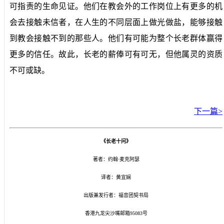
可指责的生命见证。他们在教会外的工作岗位上有更多的机
会去接触未信者，在人生的不同层面上做光做盐，能够接触
到教会接触不到的那些人。他们有可能为整个长老群体赢得
更多的信任。故此，长老的薪俸可有可无，但他属灵的资质
不可或缺。
下一篇>
《长老十问》
著者：约翰·麦克阿瑟
译者：黄宜娴
出版兼发行者：福音团契书局
香港九龙尖沙嘴邮箱95083号