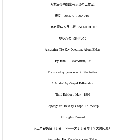
九龙尖沙嘴加拿芬道10号二楼A1
电话：3666055，367 2185
一九九零年五月三版 CAT.N0.CH 001
版权所有 翻印必究
Answering The Key Questions About Elders
By John F．MacArthur，Jr
Translated by permission Of the Author
Published by Gospel Fellowship
Third Edition , May , 1990
Copyrigh t© 1988 by Gospel Fellowship
All Rights Reseved
以上内容摘自《长老十问——关于长老的十个关键问题》
Answering Key Questions about Elders