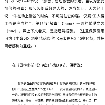
前书》
5
章
17-18
节说：“那善于管理教会的长老，当以为配受
加倍的敬奉；那劳苦传道教导人的，更当如此。因为经上
说：‘牛在场上踹谷的时候，不可笼住它的嘴。’又说‘工人得
工价是应当的’”。第
17
节“敬奉”（
honor
）一词的希腊文为
（
time
），照上下文看来，是指经济报酬。（注意保罗引用
旧约《申命记》
25
章
4
节和新约《马太福音》
10
章
10
节，并把
两者都称为圣经。）
在《哥林多前书》
9
章
1
节和
3-9
节，保罗说：
我不是自由的吗
?
我不是使徒吗？我不是见过我们的主耶稣吗？
你们不是我在主里面所作之工吗？……我对那盘问我的人，就是这样
分诉。难道我们没有权柄靠福音吃喝吗？难道我们没有权柄娶信主的
姊妹为妻，带着一同往来，仿佛其余的使徒和主的弟兄，并矶法一样