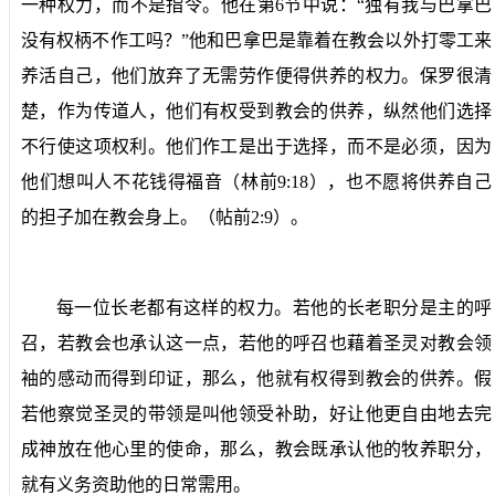
一种权力，而不是指令。他在第
6
节中说：“独有我与巴拿巴
没有权柄不作工吗？”他和巴拿巴是靠着在教会以外打零工来
养活自己，他们放弃了无需劳作便得供养的权力。保罗很清
楚，作为传道人，他们有权受到教会的供养，纵然他们选择
不行使这项权利。他们作工是出于选择，而不是必须，因为
他们想叫人不花钱得福音（林前
9:18
），也不愿将供养自己
的担子加在教会身上。（帖前
2:9
）。
每一位长老都有这样的权力。若他的长老职分是主的呼
召，若教会也承认这一点，若他的呼召也藉着圣灵对教会领
袖的感动而得到印证，那么，他就有权得到教会的供养。假
若他察觉圣灵的带领是叫他领受补助，好让他更自由地去完
成神放在他心里的使命，那么，教会既承认他的牧养职分，
就有义务资助他的日常需用。