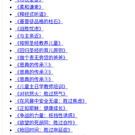
《柔和谦卑》
《释经式听道》
《基督徒品格的柱石》
《战胜忧虑》
《与主亲近》
《按照圣经教养儿童》
《回归圣经的育儿原则》
《做个责无旁贷的爸爸》
《恩典的传承①》
《恩典的传承②》
《恩典的传承③》
《儿童主日学教师培训》
《对抗怒火：胜过怒气》
《在风暴中安全无虞：胜过焦虑》
《正如耶稣：健康成长》
《争战的力量：抵挡性诱惑》
《欲望的死胡同：胜过自怜》
《抢回时间：胜过拖延症》