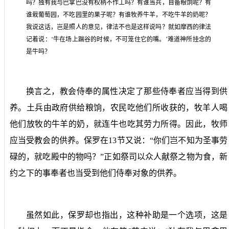
吗？独有我与巴拿巴没有权柄不作工吗？有谁当兵，自备粮饷呢？有
谁栽葡萄园，不吃园里的果子呢？有谁牧养牛羊，不吃牛羊的奶呢？
我说这话，岂是照人的意见，律法不也是这样说吗？就如摩西的律法
记着说：‘牛在场上踹谷的时候，不可笼住它的嘴。’难道神所挂念的
是牛吗？
换言之，教会侍奉的属性决定了那些侍奉者应当得到供
养。土兵由政府供给粮饷，农民吃他们所收获的，牧羊人喝
他们放牧的牛羊的奶，就连牛也吃其劳力所得。因此，牧师
应当受教会的供养。保罗在
13
节又说：“你们岂不知为圣事劳
碌的，就吃殿中的物吗？”正如祭司以众人献祭之物为食，新
约之下的事奉者也当受到他们侍奉对象的供养。
虽然如此，保罗却也指出，这种补助是一个选项，这是