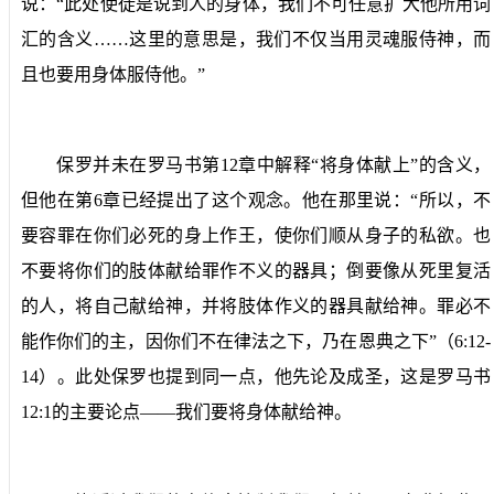
说：“此处使徒是说到人的身体，我们不可任意扩大他所用词
汇的含义……这里的意思是，我们不仅当用灵魂服侍神，而
且也要用身体服侍他。”
保罗并未在罗马书第
12
章中解释“将身体献上”的含义，
但他在第
6
章已经提出了这个观念。他在那里说：“所以，不
要容罪在你们必死的身上作王，使你们顺从身子的私欲。也
不要将你们的肢体献给罪作不义的器具；倒要像从死里复活
的人，将自己献给神，并将肢体作义的器具献给神。罪必不
能作你们的主，因你们不在律法之下，乃在恩典之下”（
6:12-
14
）。此处保罗也提到同一点，他先论及成圣，这是罗马书
12:1
的主要论点——我们要将身体献给神。