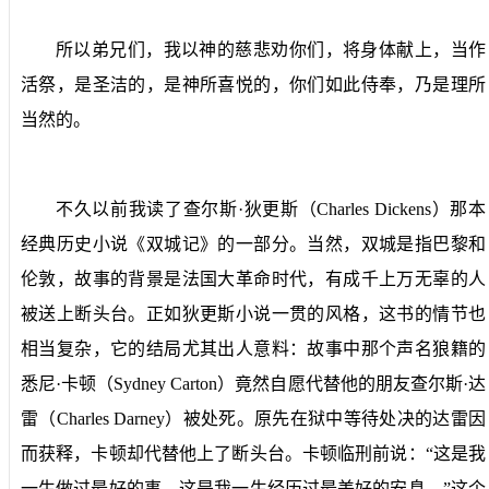
所以弟兄们，我以神的慈悲劝你们，将身体献上，当作
活祭，是圣洁的，是神所喜悦的，你们如此侍奉，乃是理所
当然的。
不久以前我读了查尔斯·狄更斯（
Charles Dickens
）那本
经典历史小说《双城记》的一部分。当然，双城是指巴黎和
伦敦，故事的背景是法国大革命时代，有成千上万无辜的人
被送上断头台。正如狄更斯小说一贯的风格，这书的情节也
相当复杂，它的结局尤其出人意料：故事中那个声名狼籍的
悉尼·卡顿（
Sydney Carton
）竟然自愿代替他的朋友查尔斯·达
雷（
Charles Darney
）被处死。原先在狱中等待处决的达雷因
而获释，卡顿却代替他上了断头台。卡顿临刑前说：“这是我
一生做过最好的事，这是我一生经历过最美好的安息。”这个