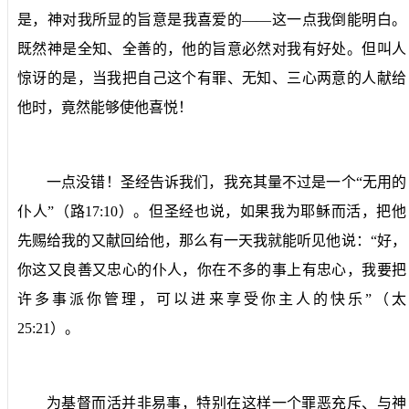
是，神对我所显的旨意是我喜爱的——这一点我倒能明白。
既然神是全知、全善的，他的旨意必然对我有好处。但叫人
惊讶的是，当我把自己这个有罪、无知、三心两意的人献给
他时，竟然能够使他喜悦！
一点没错！圣经告诉我们，我充其量不过是一个“无用的
仆人”（路
17:10
）。但圣经也说，如果我为耶稣而活，把他
先赐给我的又献回给他，那么有一天我就能听见他说：“好，
你这又良善又忠心的仆人，你在不多的事上有忠心，我要把
许多事派你管理，可以进来享受你主人的快乐”（太
25:21
）。
为基督而活并非易事，特别在这样一个罪恶充斥、与神