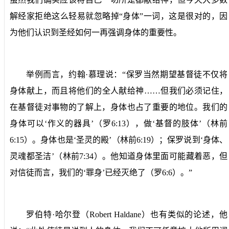
解经家拒绝这么轻易就忽略掉“身体”一词，这是很对的，因
为他们认识到圣经如何一再强调身体的重要性。
举例而言，约翰·慕理说：“保罗当然期望基督徒不仅将
身体献上，而且将他们的全人献给神……但我们必须记住，
在基督徒对事物的了解上，身体也占了重要的地位。我们的
身体可以‘作义的器具’（罗
6:13
），做‘基督的肢体’（林前
6:15
）。身体也是‘圣灵的殿’（林前
6:19
）；保罗说到‘身体、
灵魂都圣洁’（林前
7:34
）。他知道身体里面可能藏着恶，但
对信徒而言，我们的‘罪身’已经灭绝了（罗
6:6
）。”
罗伯特·哈尔登（
Robert Haldane
）也有类似的论述，他