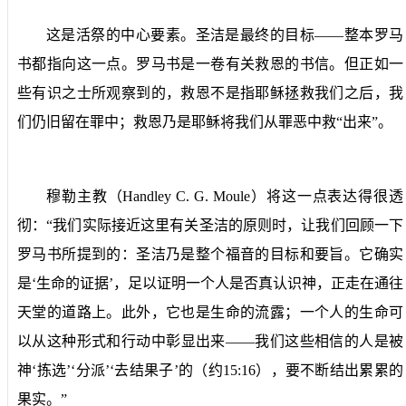
这是活祭的中心要素。圣洁是最终的目标——整本罗马
书都指向这一点。罗马书是一卷有关救恩的书信。但正如一
些有识之士所观察到的，救恩不是指耶稣拯救我们之后，我
们仍旧留在罪中；救恩乃是耶稣将我们从罪恶中救“出来”。
穆勒主教（
Handley C. G. Moule
）将这一点表达得很透
彻：“我们实际接近这里有关圣洁的原则时，让我们回顾一下
罗马书所提到的：圣洁乃是整个福音的目标和要旨。它确实
是‘生命的证据’，足以证明一个人是否真认识神，正走在通往
天堂的道路上。此外，它也是生命的流露；一个人的生命可
以从这种形式和行动中彰显出来——我们这些相信的人是被
神‘拣选’‘分派’‘去结果子’的（约
15:16
），要不断结出累累的
果实。”