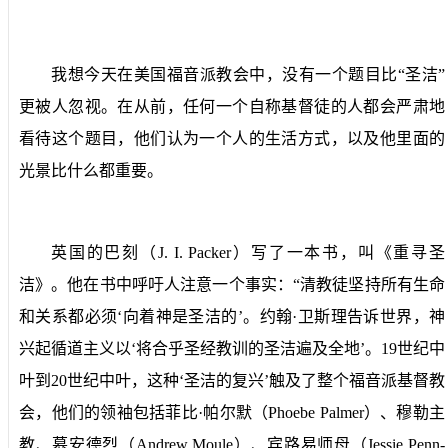
我想今天在美国福音派教会中，没有一个题目比“圣洁”
更被人忽视。在从前，任何一个自称基督徒的人都会严肃地
看待这个题目，他们认为一个人的生活方式，以及他里面的
光景比什么都重要。
英国的巴刻（
J. I. Packer
）写了一本书，叫《重寻圣
洁》。他在书中呼吁人注意一个事实：“清教徒坚持所有生命
和关系都必须‘向着神是圣洁的’。约翰·卫斯理告诉世界，神
兴起循道主义以‘将合乎圣经教训的圣洁遍及全地’。
19
世纪中
叶到
20
世纪中叶，这种‘圣洁的复兴’触及了整个福音派基督教
会，他们的领袖包括菲比·帕尔默（
Phoebe Palmer
）、穆勒主
教、慕安德烈（
Andrew Moule
）、宾路易师母（
Jessie Penn-