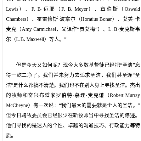
Lewis
）、
F. B
·迈耶（
F. B. Meyer
）、章伯斯（
Oswald
Chambers
）、霍雷修斯·波拿尔（
Horatius Bonar
）、艾美·卡
麦克（
Amy Carmichael
，又译作“贾艾梅”）、
L. B
·麦克斯韦
尔（
L.B. Maxwell
）等人。”
但是今天又如何呢？现今大多数基督徒已经把“圣洁”忘
得一乾二净了。我们并未努力去追求圣洁，我们甚至连“圣
洁”是什么都搞不清楚。我们也不在别人身上寻找圣洁。杰出
的牧师和奋兴布道家罗伯特·慕理·麦克谦（
Robert Murray
McCheyne
）有一次说：“我们最大的需要就是个人的圣洁。”
但今日聘牧委员会已经很少在新牧师当中寻找圣洁的踪迹。
他们寻找的是迷人的个性、卓越的沟通技巧、行政能力等特
质。