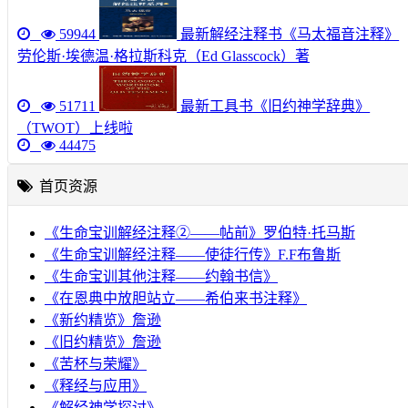
59944
最新解经注释书《马太福音注释》
劳伦斯·埃德温·格拉斯科克（Ed Glasscock）著
51711
最新工具书《旧约神学辞典》
（TWOT）上线啦
44475
首页资源
《生命宝训解经注释②——帖前》罗伯特·托马斯
《生命宝训解经注释——使徒行传》F.F布鲁斯
《生命宝训其他注释——约翰书信》
《在恩典中放胆站立——希伯来书注释》
《新约精览》詹逊
《旧约精览》詹逊
《苦杯与荣耀》
《释经与应用》
《解经神学探讨》