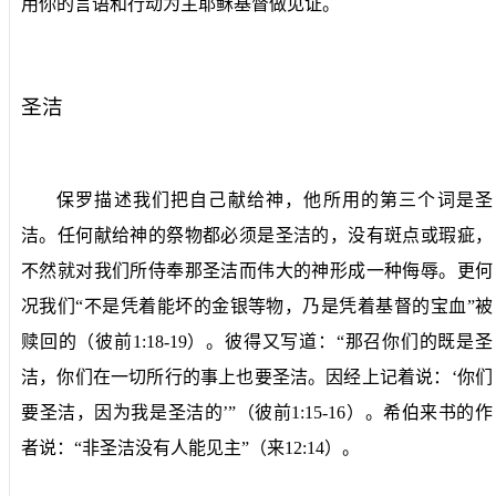
用你的言语和行动为主耶稣基督做见证。
圣洁
保罗描述我们把自己献给神，他所用的第三个词是圣
洁。任何献给神的祭物都必须是圣洁的，没有斑点或瑕疵，
不然就对我们所侍奉那圣洁而伟大的神形成一种侮辱。更何
况我们“不是凭着能坏的金银等物，乃是凭着基督的宝血”被
赎回的（彼前
1:18-19
）。彼得又写道：“那召你们的既是圣
洁，你们在一切所行的事上也要圣洁。因经上记着说：‘你们
要圣洁，因为我是圣洁的’”（彼前
1:15-16
）。希伯来书的作
者说：“非圣洁没有人能见主”（来
12:14
）。