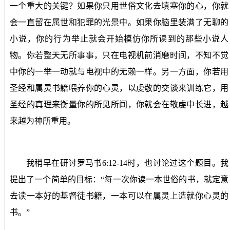
一个重大的关键？如果你只用世俗文化去填塞你的心，你就
会一直留在属世和犯罪的光景中。如果你脑里装满了无聊的
小说，你的行为举止就会开始模仿你所读到的那些小说人
物。你若整天无所事事，只在电视机前消磨时间，不知不觉
中你的一举一动就与电视中的无赖一样。另一方面，你若用
圣经和属灵书籍喂养你的心灵，以虔敬的交谈来训练它，用
圣经的真理来衡量你的所见所闻，你就会在敬虔中长进，越
来越为神所重用。
我稍早在研讨罗马书
6:12-14
时，也讨论过这个题目。我
提出了一个简单的目标：“每一次你读一本世俗的书，就定意
去读一本好的基督徒书籍，一本可以在属灵上造就你心灵的
书。”