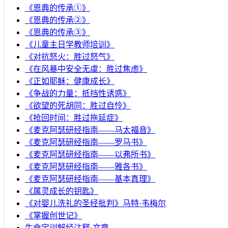
《恩典的传承①》
《恩典的传承②》
《恩典的传承③》
《儿童主日学教师培训》
《对抗怒火：胜过怒气》
《在风暴中安全无虞：胜过焦虑》
《正如耶稣：健康成长》
《争战的力量：抵挡性诱惑》
《欲望的死胡同：胜过自怜》
《抢回时间：胜过拖延症》
《麦克阿瑟研经指南——马太福音》
《麦克阿瑟研经指南——罗马书》
《麦克阿瑟研经指南——以弗所书》
《麦克阿瑟研经指南——雅各书》
《麦克阿瑟研经指南——基本真理》
《属灵成长的钥匙》
《对婴儿洗礼的圣经批判》马特·韦梅尔
《掌握创世记》
生命宝训解经注释·文章