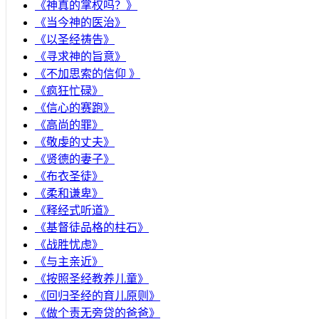
《神真的掌权吗？》
《当今神的医治》
《以圣经祷告》
《寻求神的旨意》
《不加思索的信仰 》
《疯狂忙碌》
《信心的赛跑》
《高尚的罪》
《敬虔的丈夫》
《贤德的妻子》
《布衣圣徒》
《柔和谦卑》
《释经式听道》
《基督徒品格的柱石》
《战胜忧虑》
《与主亲近》
《按照圣经教养儿童》
《回归圣经的育儿原则》
《做个责无旁贷的爸爸》