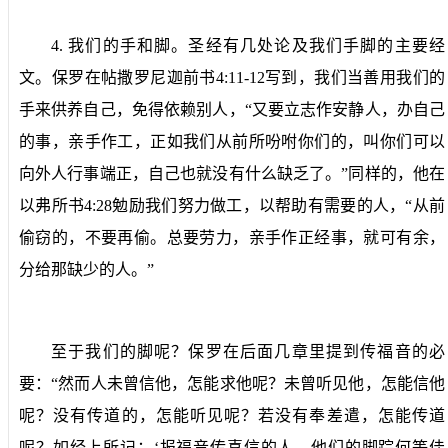
4.
我们的手和脚。
圣经有几处论及我们手脚的主要经
文。保罗在帖撒罗尼迦前书
4:11-12
写到，我们当善用我们的
手来供养自己，免得依赖别人，“又要立志作安静人，办自己
的事，亲手作工，正如我们从前所吩咐你们的，叫你们可以
向外人行事端正，自己也就没有什么缺乏了。”同样的，他在
以弗所书
4:28
勉励我们努力做工，以帮助有需要的人，“从前
偷窃的，不要再偷。总要劳力，亲手作正经事，就可有余，
分给那缺少的人。”
至于我们的脚呢？保罗在后面几章里提到传福音的必
要：“然而人未曾信他，怎能求他呢？未曾听见他，怎能信他
呢？没有传道的，怎能听见呢？若没有奉差遣，怎能传道
呢？如经上所记：‘报福音传喜信的人，他们的脚踪何等佳