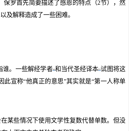
，保罗首先简要描述了感恩的特点（
2
节），然
句以及解释造成了一些困难。
指谁。一些解经学者
和当代圣经译本
试图将这
[4]
[5]
因此宣称“他真正的意思”其实就是“第一人称
单
会在某些情况下使用文学性复数代替单数。但没