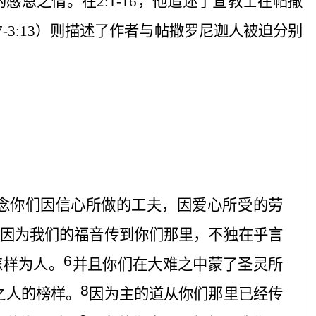
的感恩之情。在
2:1-16
，他追述了宣教士在帖撒
7-3:13
）则描述了作者与帖撒罗尼迦人被迫分别
念你们因信心所做的工夫，因爱心所受的劳
因为我们的福音传到你们那里，不独在乎言
6
怎样为人。
并且你们在大难之中蒙了圣灵所
8
之人的榜样。
因为主的道从你们那里已经传