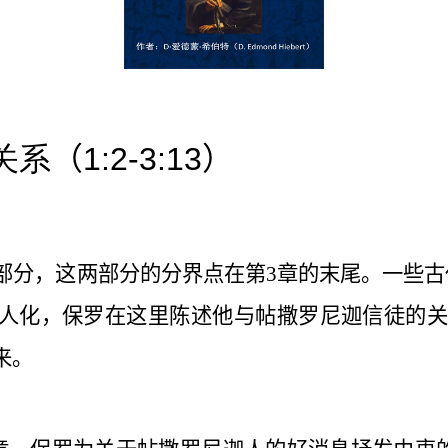
关系
（
1:2-3:13
）
部分，这两部分的分界点在第
3
章的末尾。一些古
个人化，保罗在这里陈述他与帖撒罗尼迦信徒的
来。