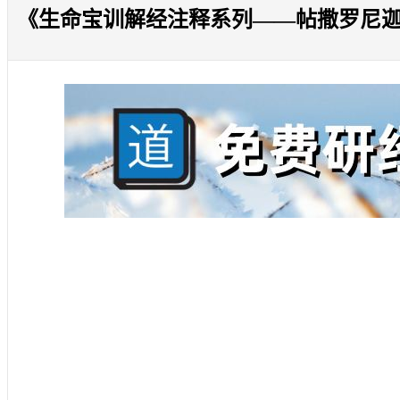
《生命宝训解经注释系列——帖撒罗尼迦前书