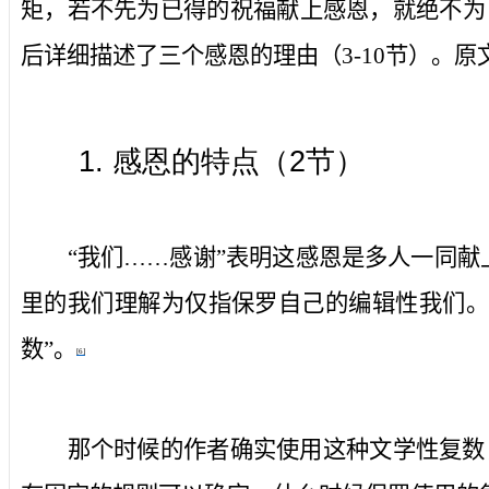
矩，若不先为已得的祝福献上感恩，就绝不为
后详细描述了三个感恩的理由（
3-10
节）。原
1.
感恩的特点（
2
节）
“我们……感谢”表明这感恩是多人一同
里的
我们
理解为仅指保罗自己的编辑性
我们
。
数
”。
[6]
那个时候的作者确实使用这种文学性复数