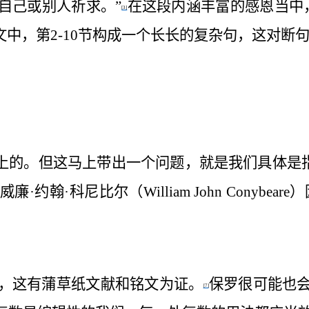
自己或别人祈求。”
在这段内涵丰富的感恩当中
[3]
文中，第
2-10
节构成一个长长的复杂句，这对断
献上的。但这马上带出一个问题，就是
我们
具体是
威廉·约翰·科尼比尔（
William John Conybeare
）
，这有蒲草纸文献和铭文为证。
保罗很可能也
[7]