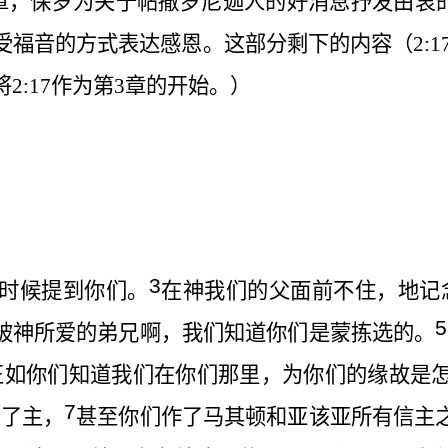
章，保罗为关于帖撒罗尼迦人的好消息抒发由衷
受福音的方式表达感恩。这部分剩下的内容（
2:1
将
2:17
作为第
3
章的开始。）
3
时候提到你们。
在神我们的父面前不住，地记
5
被神所爱的弟兄啊，我们知道你们是蒙拣选的。
正如你们知道我们在你们那里，为你们的缘故是
7
法了主，
甚至你们作了马其顿和亚该亚所有信主