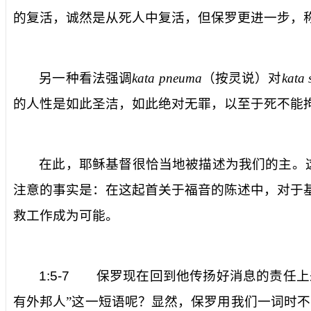
的复活，诚然是
从死人中
复活，但保罗更进一步，
另一种看法强调
kata pneuma
（按灵说）对
kata 
的人性是如此圣洁，如此绝对无罪，以至于死不能
在此，耶稣基督很恰当地被描述为
我们的主
。
注意的事实是：在这起首关于福音的陈述中，对于
救工作成为可能。
1:5-7
保罗现在回到他传扬好消息的责任上
有外邦人”这一短语呢？显然，保罗用
我们
一词时不