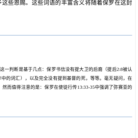
予这些恩赐。这些词语的丰富含义将随着保罗在这封
这一判断是基于几点：保罗书信没有提大卫的后裔（提后
2:8
被认
作中的词汇），以及完全没有提到基督的死，等等。毫无疑问，在
。然而值得注意的是：保罗在使徒行传
13:33-35
中强调了弥赛亚的