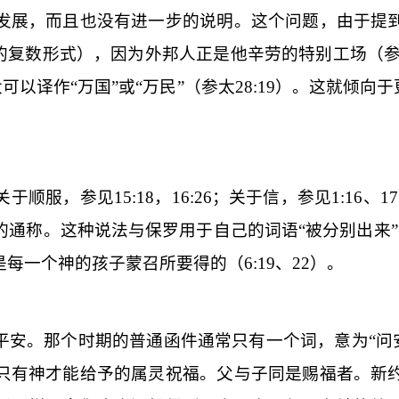
发展，而且也没有进一步的说明。这个问题，由于提
上的复数形式），因为外邦人正是他辛劳的特别工场（
可以译作“万国”或“万民”（参太
28:19
）。这就倾向于
关于顺服，参见
15:18
，
16:26
；关于信，参见
1:16
、
17
的通称。这种说法与保罗用于自己的词语“被分别出来”
是每一个神的孩子蒙召所要得的（
6:19
、
22
）。
平安
。那个时期的普通函件通常只有一个词，意为“问
只有神才能给予的属灵祝福。父与子同是赐福者。新