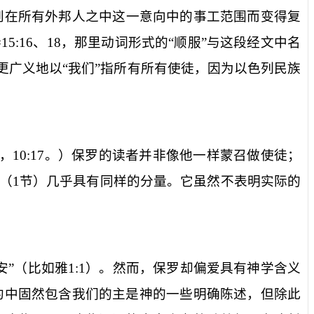
到
在所有外邦人之中
这一意向中的事工范围而变得复
参
15:16
、
18
，那里动词形式的“顺服”与这段经文中名
更广义地以“我们”指所有所有使徒，因为以色列民族
，
10:17
。）保罗的读者并非像他一样蒙召做使徒；
（
1
节）几乎具有同样的分量。它虽然不表明实际的
安”（比如雅
1:1
）。然而，保罗却偏爱具有神学含义
约中固然包含我们的主是神的一些明确陈述，但除此