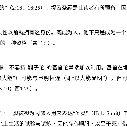
的”（
2:16
，
16:25
）。提及圣经是让读者有所预备，因
人性
以前就拥有这身份。既成为人，他不只是成为一个
的一种资格（赛
11:1
）。
漏，不容持“嗣子论”的基督论异端加以利用。基督在
有大能”）可能与
显明
相连（即“以大能显明”），但
3:10
；西
1:29
）。
，一般被视为闪族人用来表达“圣灵”（
Holy Spirit
）
地上生活的试验与试炼，因他存心顺服，以至于死。