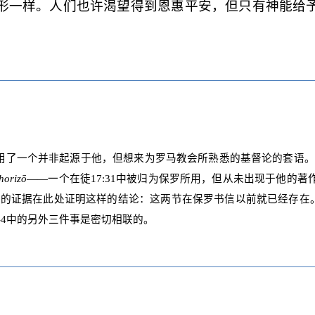
形一样。人们也许渴望得到恩惠平安，但只有神能给
了一个并非起源于他，但想来为罗马教会所熟悉的基督论的套语。
horizō
——一个在徒
17:31
中被归为保罗所用，但从未出现于他的著
够的证据在此处证明这样的结论：这两节在保罗书信以前就已经存在
-4
中的另外三件事是密切相联的。