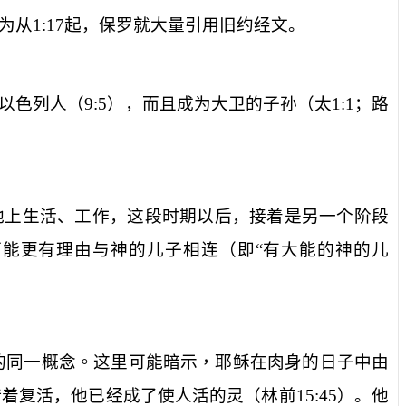
为从
1:17
起，保罗就大量引用旧约经文。
以色列人（
9:5
），而且成为大卫的子孙（太
1:1
；路
地上生活、工作，这段时期以后，接着是另一个阶段
可能更有理由与
神的儿子
相连（即“有大能的神的儿
的同一概念。这里可能暗示，耶稣在肉身的日子中由
借着复活，他已经成了使人活的灵（林前
15:45
）。他