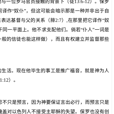
他与一位罗马官员接触的背景下（徒
13:6-12
）。保罗
译作“奴仆”，但这可能会暗示那是一种并非出于自
来表达基督与父的关系（腓
2:7
）
,
在那里把它译作“奴
于同一平面上。他不求支配他们。倘若“仆人”一词是
一般的信徒也能这样做），而且有权建立并监督那些
的生活。现在他毕生的事工是推广福音，就是神为人
1:12
）。
思不只是预言，因为神要保证言出必行，而预言只是
掩盖对以色列人不接受主耶稣的失望。保罗也没有创