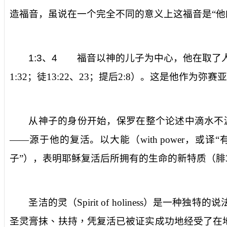
造福音，虽说在一个完全不同的意义上这福音是“他
1:3
、
4
福音以神的儿子为中心，他在取了
1:32
；徒
13:22
、
23
；提后
2:8
）。这是他作为弥赛亚
从神子的身份开始，保罗在整个论述中滴水不
——源于他的复活。
以大能
（
with
power
，或译“
子”），表明耶稣复活后所拥有的生命的新特质（腓
圣洁的灵
（
Spirit of holiness
）是一种独特的说法
圣灵膏抹、扶持，凭复活已被证实成功地经受了在