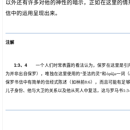
以外还有许多对他的神性的暗示，正如在这里的情
信中的运用呈现出来。
注解
1:3
、
4
一个人们时常表露的看法认为，保罗在这里是引用
为并非出自保罗），唯独在这里使用的“圣洁的灵”和
ὁρίζω
一词（
保罗书信中有简单的信经式陈述（如林前
8:6
），而且可能有足
儿子身份、他与大卫的关系以及他从死人中复活，这与罗马书
1:3