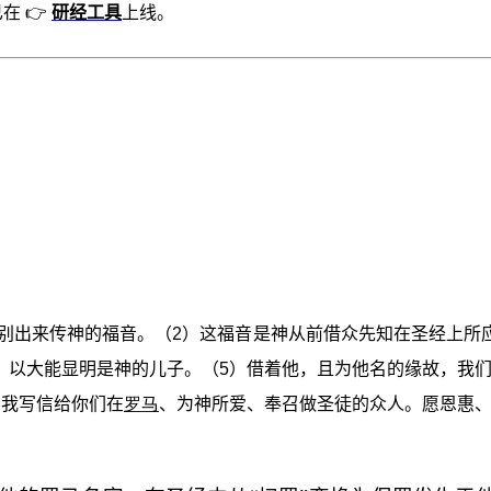
在 👉
研经工具
上线。
别出来传神的福音。（
2
）这福音是神从前借众先知在圣经上所
，以大能显明是神的儿子。（
5
）借着他，且为他名的缘故，我
）我写信给你们在
罗马
、为神所爱、奉召做圣徒的众人。愿恩惠