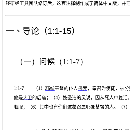
经研经工具团队修订后，这套注释制作成了简体中文版，并已
1:1-15
一、导论（
）
（一）
问候
（
1:1-7
）
1:1-7
（
1
）
耶稣
基督的仆人
保罗
，奉召为使徒，被分
他是
大卫
的后裔；（
4
）按圣洁的灵说，因从死人中复活
顺服；（
6
）其中也有你们这蒙召属
耶稣
基督的人。（
7