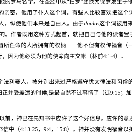
的罗马名字。在圣经中从“扫罗”变换为
保罗
发生于
的亲密，他用了
仆人
这个词。有些人比较喜欢把这个词
人，纵使他们本来是自由人。由于
doulos
这个词被用
当的。作者既用这种方式起首，就把自己与他的读者置
督所任命的人所拥有的权柄——他不但有权传福音（
行，因为他必须为他的使命向主交帐（林前
4:1-4
）。
个法利赛人，被分别出来过严格遵守犹太律法和习俗
归正并受差遣的时候
,
是最自然不过事情了（徒
9:15
；加
以前，神已在先知书中
应许
了这个好信息。应许的意
书信中（
4:13-25
，
9:4
，
15:8
）。神并没有发明福音以