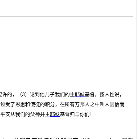
应许的，（
3
）论到他儿子我们的主
耶稣
基督，按人性说，
们领受了恩惠和使徒的职分，在所有万邦人之中叫人因信而
、平安从我们的父神并主
耶稣
基督归与你们！