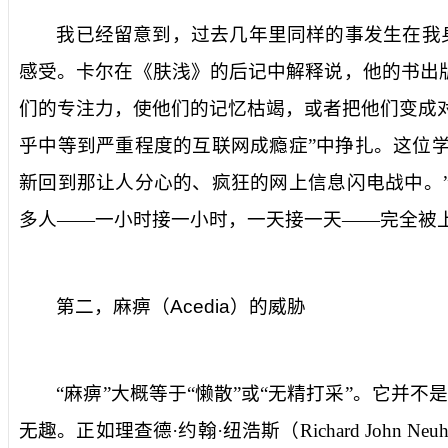
我已经留意到，过去几年里同样的事发生在我
感受。卡尔在《肤浅》的后记中解释说，他的书出
们的专注力，使他们的记忆枯竭，或者把他们变成对
乎中等到严重程度的互联网成瘾症”中挣扎。这位
新回到那让人分心的、疯狂的网上信息闪电战中。
多人——一小时接一小时，一天接一天——完全被上
第二，麻痹（
Acedia
）的威胁
“麻痹”大概等于“懒散”或“无精打采”。它
无趣。正如理查德·约翰·纽浩斯（
Richard John Neuh