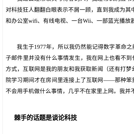
对科技狂人翻翻白眼表示不屑一顾，直到我成为其
和办公室
wifi
、有线电视、一台
Wii
、一部蓝光播放
我生于
1977
年，所以我仍然能记得数字革命之
子邮件里并没有什么事情发生，我在网上也看不到
方式，互联网是我的朋友和我获取新闻（还有打梦
院学习期间才在房间里连接上了互联网——那种笨
不会用手机做什么事情，几乎不在家里上网。我并
棘手的话题
是谈论科技