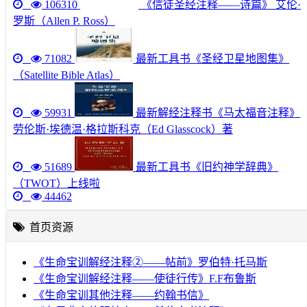
106310
《信徒圣经注释——诗篇》 艾伦·
罗斯（Allen P. Ross）
71082
最新工具书《圣经卫星地图集》
（Satellite Bible Atlas）
59931
最新解经注释书《马太福音注释》
劳伦斯·埃德温·格拉斯科克（Ed Glasscock）著
51689
最新工具书《旧约神学辞典》
（TWOT）上线啦
44462
首页资源
《生命宝训解经注释②——帖前》罗伯特·托马斯
《生命宝训解经注释——使徒行传》F.F布鲁斯
《生命宝训其他注释——约翰书信》