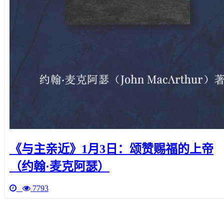
《与主亲近》1月3日：颂赞赐福的上帝
（约翰·麦克阿瑟）
7793