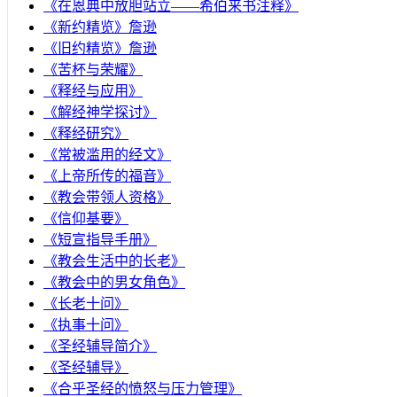
《在恩典中放胆站立——希伯来书注释》
《新约精览》詹逊
《旧约精览》詹逊
《苦杯与荣耀》
《释经与应用》
《解经神学探讨》
《释经研究》
《常被滥用的经文》
《上帝所传的福音》
《教会带领人资格》
《信仰基要》
《短宣指导手册》
《教会生活中的长老》
《教会中的男女角色》
《长老十问》
《执事十问》
《圣经辅导简介》
《圣经辅导》
​《合乎圣经的愤怒与压力管理》