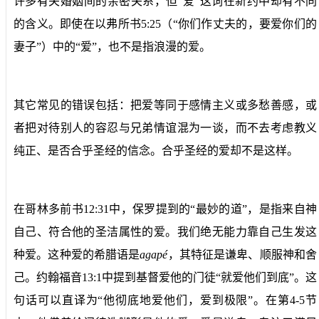
许多有关婚姻间的亲密关系，但“爱”这词在新约中却有不同
的含义。即使在以弗所书5:25（“你们作丈夫的，要爱你们的
妻子”）中的“爱”，也不是指浪漫的爱。
其它常见的错误包括：把爱等同于感情主义或多愁善感，或
者把对待别人的容忍与兄弟情谊混为一谈，而不去考虑教义
纯正、是否合乎圣经的信念。合乎圣经的爱却不是这样。
在哥林多前书12:31中，保罗提到的“最妙的道”，是指来自神
自己、符合他的圣洁属性的爱。我们绝无能力靠自己生发这
种爱。这种爱的希腊语是
agap
é
，其特征是谦卑、顺服神和舍
己。约翰福音13:1中提到基督爱他的门徒“就爱他们到底”。这
句话可以直译为“他彻底地爱他们，爱到极限”。在第4-5节