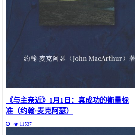
《与主亲近》1月1日：真成功的衡量标
准（约翰·麦克阿瑟）
11537