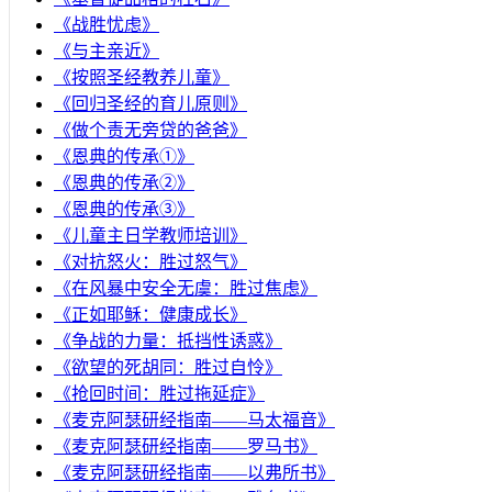
《战胜忧虑》
《与主亲近》
《按照圣经教养儿童》
《回归圣经的育儿原则》
《做个责无旁贷的爸爸》
《恩典的传承①》
《恩典的传承②》
《恩典的传承③》
《儿童主日学教师培训》
《对抗怒火：胜过怒气》
《在风暴中安全无虞：胜过焦虑》
《正如耶稣：健康成长》
《争战的力量：抵挡性诱惑》
《欲望的死胡同：胜过自怜》
《抢回时间：胜过拖延症》
《麦克阿瑟研经指南——马太福音》
《麦克阿瑟研经指南——罗马书》
《麦克阿瑟研经指南——以弗所书》