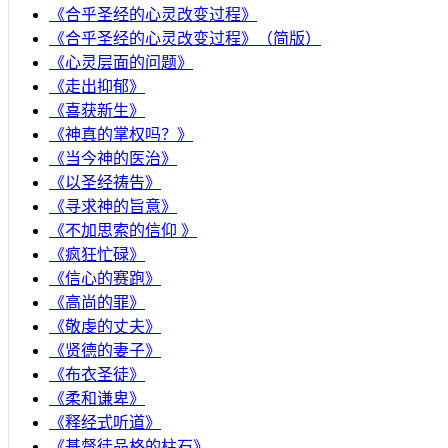
《合乎圣经的心灵改变过程》
《合乎圣经的心灵改变过程》（简版）
《心灵层面的问题》
《走出抑郁》
《喜获新生》
《神真的掌权吗？》
《当今神的医治》
《以圣经祷告》
《寻求神的旨意》
《不加思索的信仰 》
《疯狂忙碌》
《信心的赛跑》
《高尚的罪》
《敬虔的丈夫》
《贤德的妻子》
《布衣圣徒》
《柔和谦卑》
《释经式听道》
《基督徒品格的柱石》