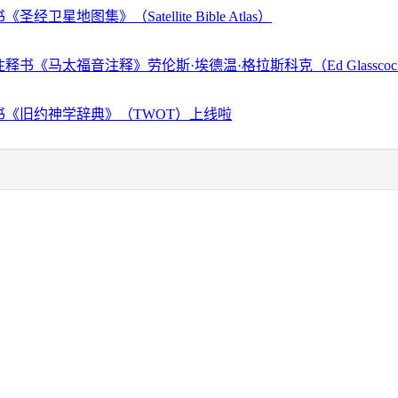
经卫星地图集》（Satellite Bible Atlas）
释书《马太福音注释》劳伦斯·埃德温·格拉斯科克（Ed Glassco
书《旧约神学辞典》（TWOT）上线啦