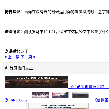
祷告建议：
当你在没有爱的时候运用你的属灵恩赐时，恳求
进深研读：
阅读罗马书12:1-21。保罗在这段经文中谈论
最后修改于
上一篇
下一篇
首页热门文章
《生命宝训讲道注释—
106352
《信徒圣经