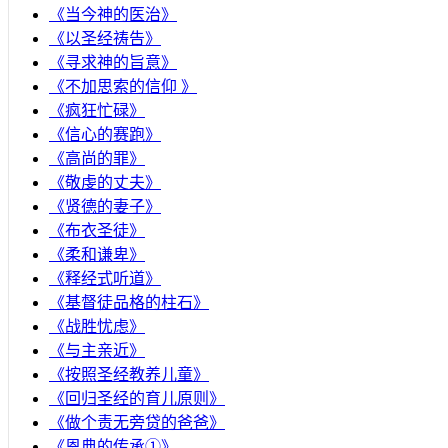
《当今神的医治》
《以圣经祷告》
《寻求神的旨意》
《不加思索的信仰 》
《疯狂忙碌》
《信心的赛跑》
《高尚的罪》
《敬虔的丈夫》
《贤德的妻子》
《布衣圣徒》
《柔和谦卑》
《释经式听道》
《基督徒品格的柱石》
《战胜忧虑》
《与主亲近》
《按照圣经教养儿童》
《回归圣经的育儿原则》
《做个责无旁贷的爸爸》
《恩典的传承①》