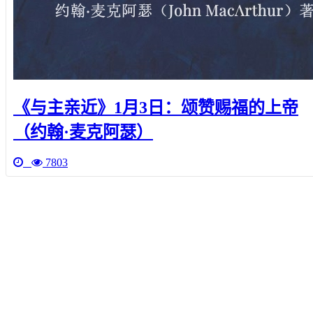
《与主亲近》1月3日：颂赞赐福的上帝
（约翰·麦克阿瑟）
7803