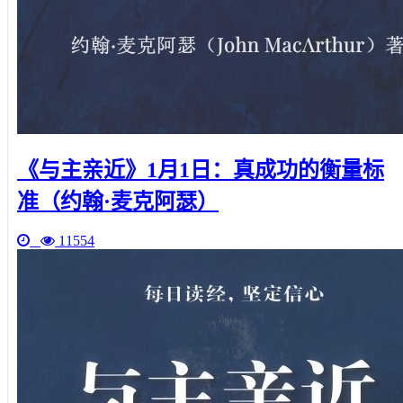
《与主亲近》1月1日：真成功的衡量标
准（约翰·麦克阿瑟）
11554