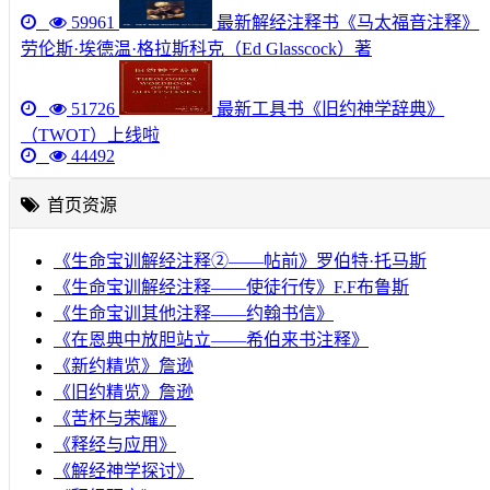
59961
最新解经注释书《马太福音注释》
劳伦斯·埃德温·格拉斯科克（Ed Glasscock）著
51726
最新工具书《旧约神学辞典》
（TWOT）上线啦
44492
首页资源
《生命宝训解经注释②——帖前》罗伯特·托马斯
《生命宝训解经注释——使徒行传》F.F布鲁斯
《生命宝训其他注释——约翰书信》
《在恩典中放胆站立——希伯来书注释》
《新约精览》詹逊
《旧约精览》詹逊
《苦杯与荣耀》
《释经与应用》
《解经神学探讨》