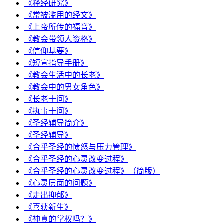
《释经研究》
《常被滥用的经文》
《上帝所传的福音》
《教会带领人资格》
《信仰基要》
《短宣指导手册》
《教会生活中的长老》
《教会中的男女角色》
《长老十问》
《执事十问》
《圣经辅导简介》
《圣经辅导》
​《合乎圣经的愤怒与压力管理》
《合乎圣经的心灵改变过程》
《合乎圣经的心灵改变过程》（简版）
《心灵层面的问题》
《走出抑郁》
《喜获新生》
《神真的掌权吗？》