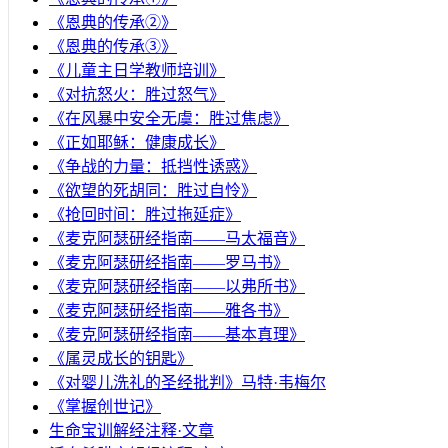
《恩典的传承②》
《恩典的传承③》
《儿童主日学教师培训》
《对抗怒火：胜过怒气》
《在风暴中安全无虞：胜过焦虑》
《正如耶稣：健康成长》
《争战的力量：抵挡性诱惑》
《欲望的死胡同：胜过自怜》
《抢回时间：胜过拖延症》
《麦克阿瑟研经指南——马太福音》
《麦克阿瑟研经指南——罗马书》
《麦克阿瑟研经指南——以弗所书》
《麦克阿瑟研经指南——雅各书》
《麦克阿瑟研经指南——基本真理》
《属灵成长的钥匙》
《对婴儿洗礼的圣经批判》马特·韦梅尔
《掌握创世记》
生命宝训解经注释·文章