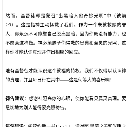
然而，基督徒却是蒙召“出黑暗入他奇妙光明”中（彼前
2:9）。这是指神主动拯救了我们。作为一个未蒙救赎的罪
人，你永远不可能靠自己脱离黑暗，因为你既没有能力，也
不愿意这样做。神必须赐予你得救的恩典和圣灵的光照，这
样你才能认识真理并作出相应的回应。
唯有基督徒才能认识这个蒙福的特权。我们不仅得以认识神
的真理，并且每日行在其中——这是何等大的喜乐啊！
祷告建议
：感谢神照亮你的心眼，使你能看见属灵真理。要
恳切地为别人能得蒙光照祷告。
进深研读
：阅读约翰一书1:5-2:11。请对照 黑暗之子和光明之