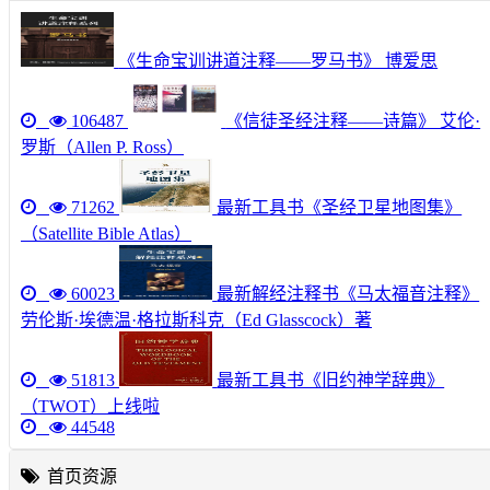
《生命宝训讲道注释——罗马书》 博爱思
106487
《信徒圣经注释——诗篇》 艾伦·
罗斯（Allen P. Ross）
71262
最新工具书《圣经卫星地图集》
（Satellite Bible Atlas）
60023
最新解经注释书《马太福音注释》
劳伦斯·埃德温·格拉斯科克（Ed Glasscock）著
51813
最新工具书《旧约神学辞典》
（TWOT）上线啦
44548
首页资源