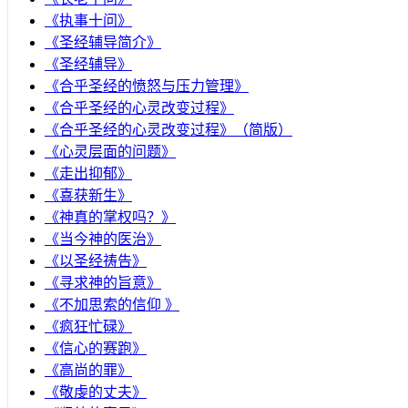
《执事十问》
《圣经辅导简介》
《圣经辅导》
​《合乎圣经的愤怒与压力管理》
《合乎圣经的心灵改变过程》
《合乎圣经的心灵改变过程》（简版）
《心灵层面的问题》
《走出抑郁》
《喜获新生》
《神真的掌权吗？》
《当今神的医治》
《以圣经祷告》
《寻求神的旨意》
《不加思索的信仰 》
《疯狂忙碌》
《信心的赛跑》
《高尚的罪》
《敬虔的丈夫》