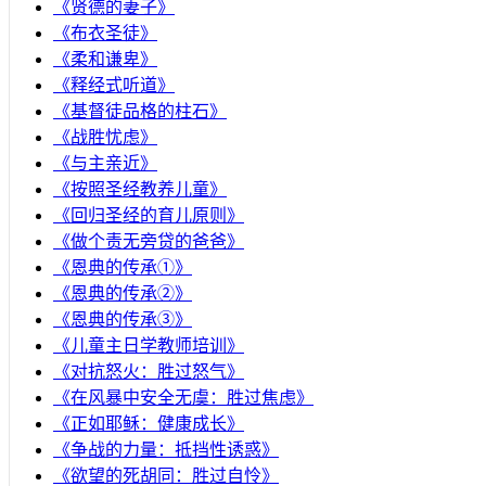
《贤德的妻子》
《布衣圣徒》
《柔和谦卑》
《释经式听道》
《基督徒品格的柱石》
《战胜忧虑》
《与主亲近》
《按照圣经教养儿童》
《回归圣经的育儿原则》
《做个责无旁贷的爸爸》
《恩典的传承①》
《恩典的传承②》
《恩典的传承③》
《儿童主日学教师培训》
《对抗怒火：胜过怒气》
《在风暴中安全无虞：胜过焦虑》
《正如耶稣：健康成长》
《争战的力量：抵挡性诱惑》
《欲望的死胡同：胜过自怜》