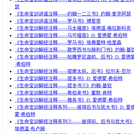
瑟
《生命宝训讲道注释——约翰一二三书》约翰·麦克阿瑟
《生命宝训讲道注释——罗马书》博爱思
《生命宝训解经注释——马太福音》埃德温·格拉斯科克
《生命宝训解经注释——马可福音》D. 爱德蒙·希伯特
《生命宝训解经注释——罗马书》埃弗雷特·哈里森
《生命宝训解经注释——歌罗西书与腓利门书》约翰·基
《生命宝训解经注释——帖撒罗尼迦前、后书》D. 爱德
·希伯特
《生命宝训解经注释——提摩太前、后书》拉尔夫·厄尔
《生命宝训解经注释——提多书》D. 爱德蒙·希伯特
《生命宝训解经注释——提多书②》约翰·基钦
《生命宝训解经注释——希伯来书》霍默·肯特
《生命宝训解经注释——雅各书》D. 爱德蒙·希伯特
《生命宝训解经注释系列——彼得后书与犹大书》D. 爱
蒙·希伯特
《生命宝训解经注释系列②——彼得前、后书与犹大书
埃德温·布卢姆