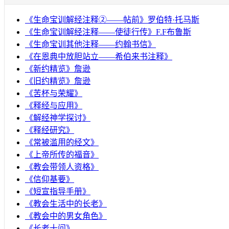
《生命宝训解经注释②——帖前》罗伯特·托马斯
《生命宝训解经注释——使徒行传》F.F布鲁斯
《生命宝训其他注释——约翰书信》
《在恩典中放胆站立——希伯来书注释》
《新约精览》詹逊
《旧约精览》詹逊
《苦杯与荣耀》
《释经与应用》
《解经神学探讨》
《释经研究》
《常被滥用的经文》
《上帝所传的福音》
《教会带领人资格》
《信仰基要》
《短宣指导手册》
《教会生活中的长老》
《教会中的男女角色》
《长老十问》