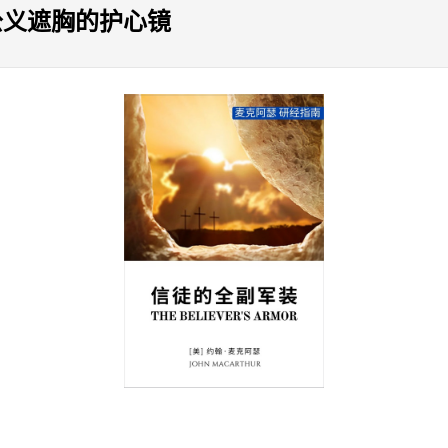
公义遮胸的护心镜