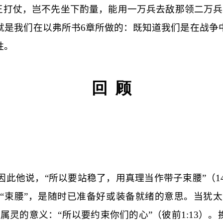
王打仗，岂不先坐下酌量，能用一万兵去敌那领二万兵
就是我们在以弗所书
6
章所做的：既知道我们是在战争
胜。
回
顾
因此他说，“所以要站稳了，用真理当作带子束腰”（
1
“束腰”，是随时已准备好或装备就绪的意思。当犹
属灵的意义：“所以要约束你们的心”（彼前
1:13
）。