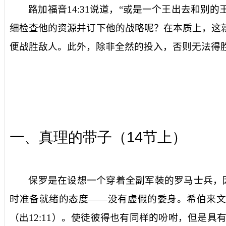
路加福音
14:31
说道，“或是一个王出去和别的
细检查他的资源并订下他的战略呢？在本质上，这
便战胜敌人。此外，除非全然的投入，否则无法得
14
一
、真理的带子（
节上）
保罗是在设想一个穿着全副军装的罗马士兵，
时准备就绪的态度——没有虚假的委身。希伯来文
（出
12:11
）。使徒彼得也有同样的吩咐，但是具有