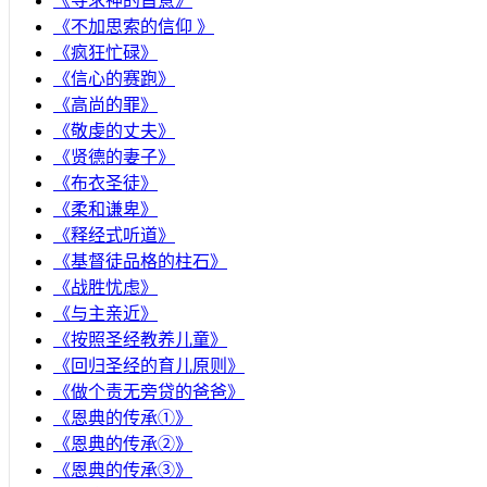
《寻求神的旨意》
《不加思索的信仰 》
《疯狂忙碌》
《信心的赛跑》
《高尚的罪》
《敬虔的丈夫》
《贤德的妻子》
《布衣圣徒》
《柔和谦卑》
《释经式听道》
《基督徒品格的柱石》
《战胜忧虑》
《与主亲近》
《按照圣经教养儿童》
《回归圣经的育儿原则》
《做个责无旁贷的爸爸》
《恩典的传承①》
《恩典的传承②》
《恩典的传承③》