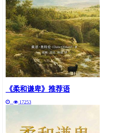
《柔和谦卑》推荐语
17253