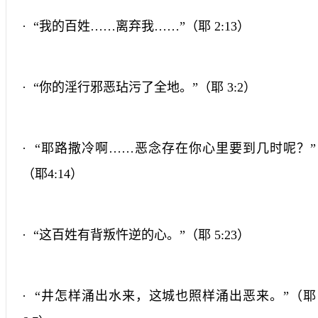
· “我的百姓……离弃我……”（耶
2:13
）
· “你的淫行邪恶玷污了全地。”（耶
3:2
）
· “耶路撒冷啊……恶念存在你心里要到几时呢？”
（耶
4:14
）
· “这百姓有背叛忤逆的心。”（耶
5:23
）
· “井怎样涌出水来，这城也照样涌出恶来。”（耶