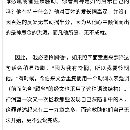
哮怒吼或者狂躁骚动。你看到神是如何启示自己的
吗？他在持守什么？他对百姓的爱长阔高深，并没有
因百姓的反复无常动摇半分，因为从他心中倾倒而出
的是神思念的洪涛。而凡他所愿，无不成就。
因此，“我必要怜悯他”。如果照字面意思来翻译这
句话会稍显蹩脚：“因为我有怜悯，所以我要怜悯
他。”有时候，希伯来文会重复使用一个动词以表强调
（前面包含“顾念”的经文也采用了这种语法结构）。
神渴望一次又一次拯救那些发现自己深陷罪中的人，
这罪详述起来有二十九章之多，而这救赎他们自己无
法开始，更不要说完成。