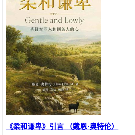
《柔和谦卑》引言 （戴恩·奥特伦）