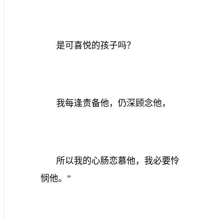
是可喜悦的孩子吗？
我每逢责备他，仍深顾念他，
所以我的心肠恋慕他，我必要怜
悯他。”