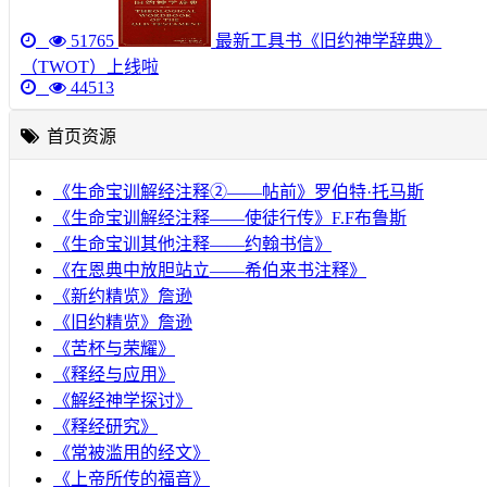
51765
最新工具书《旧约神学辞典》
（TWOT）上线啦
44513
首页资源
《生命宝训解经注释②——帖前》罗伯特·托马斯
《生命宝训解经注释——使徒行传》F.F布鲁斯
《生命宝训其他注释——约翰书信》
《在恩典中放胆站立——希伯来书注释》
《新约精览》詹逊
《旧约精览》詹逊
《苦杯与荣耀》
《释经与应用》
《解经神学探讨》
《释经研究》
《常被滥用的经文》
《上帝所传的福音》