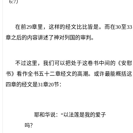
6:7
）
在前
29
章里，这样的经文比比皆是。而在
30
至
33
章之后的内容讲述了神对列国的审判。
不过这里，我们可以把处于这卷书中间的《安慰
书》看作全书五十二章经文的高潮。或许最能概括这
四章的经文是
31
章
20
节：
耶和华说：“以法莲是我的爱子
吗？