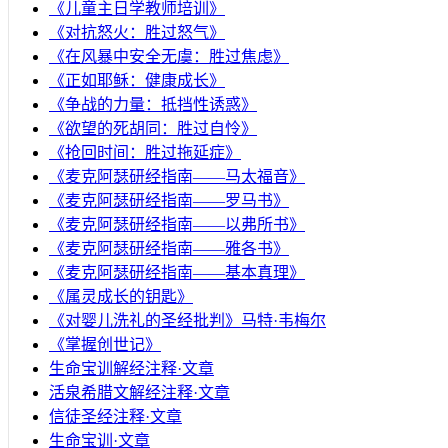
《儿童主日学教师培训》
《对抗怒火：胜过怒气》
《在风暴中安全无虞：胜过焦虑》
《正如耶稣：健康成长》
《争战的力量：抵挡性诱惑》
《欲望的死胡同：胜过自怜》
《抢回时间：胜过拖延症》
《麦克阿瑟研经指南——马太福音》
《麦克阿瑟研经指南——罗马书》
《麦克阿瑟研经指南——以弗所书》
《麦克阿瑟研经指南——雅各书》
《麦克阿瑟研经指南——基本真理》
《属灵成长的钥匙》
《对婴儿洗礼的圣经批判》马特·韦梅尔
《掌握创世记》
生命宝训解经注释·文章
活泉希腊文解经注释·文章
信徒圣经注释·文章
生命宝训·文章