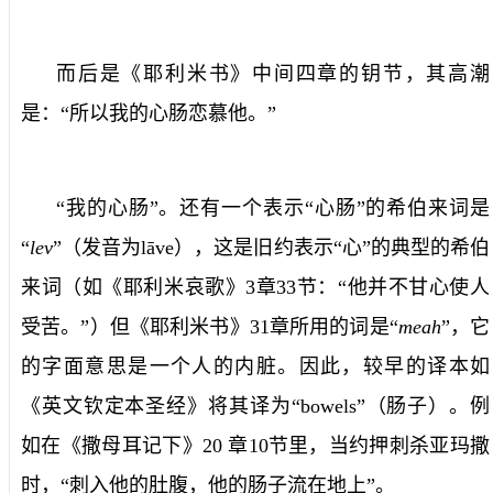
而后是《耶利米书》中间四章的钥节，其高潮
是：“所以我的心肠恋慕他。”
“我的心肠”。还有一个表示“心肠”的希伯来词是
“
lev
”（发音为
l
ā
ve
），这是旧约表示“心”的典型的希伯
来词（如《耶利米哀歌》
3
章
33
节：“他并不甘心使人
受苦。”）但《耶利米书》
31
章所用的词是“
meah
”，它
的字面意思是一个人的内脏。因此，较早的译本如
《英文钦定本圣经》将其译为“
bowels
”（肠子）。例
如在《撒母耳记下》
20
章
10
节里，当约押刺杀亚玛撒
时，“刺入他的肚腹，他的肠子流在地上”。