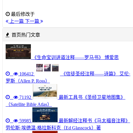
最后修改于
上一篇
下一篇
首页热门文章
《生命宝训讲道注释——罗马书》 博爱思
106412
《信徒圣经注释——诗篇》 艾伦·
罗斯（Allen P. Ross）
71192
最新工具书《圣经卫星地图集》
（Satellite Bible Atlas）
59985
最新解经注释书《马太福音注释》
劳伦斯·埃德温·格拉斯科克（Ed Glasscock）著