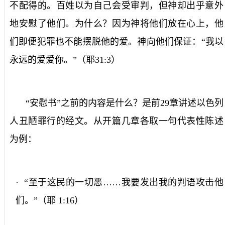
不配得的。百姓以为自己会受审判，但神却出乎意外
地安慰了他们。为什么？因为神将他们放在心上，他
们即便犯罪也不能摆脱他的爱。神向他们保证：“我以
永远的爱爱你。”（耶
31:3
）
“安慰书”之前的内容是什么？是前
29
章讲述以色列
人丑陋罪行的经文。从开篇几章各取一句代表性陈述
为例：
· “至于这民的一切恶……我要发出我的判语攻击他
们。”（耶
1:16
）