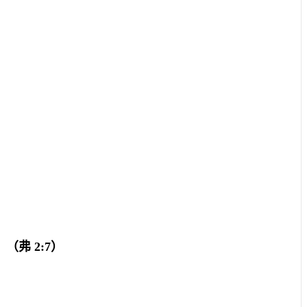
。（弗
2:7
）