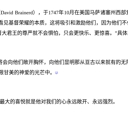
（
David Brainerd
），于
1747
年
10
月在美国马萨诸塞州西部
要看见基督荣耀的本质，这将吸引和激励他们，因为他们不
督大君王的尊严就不会惧怕，只会更快乐、更惊喜。”具体
将会向他们敞开胸怀，向他们显明那从亘古以来就有的无
限甘美的神爱的光芒中。
[2]
最大的喜悦就是他对我们的心永远敞开、永远强烈。