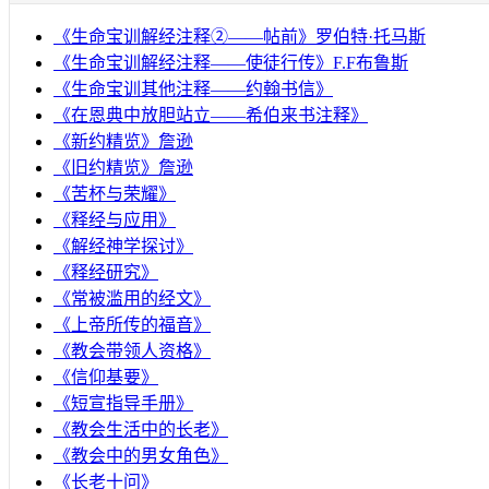
《生命宝训解经注释②——帖前》罗伯特·托马斯
《生命宝训解经注释——使徒行传》F.F布鲁斯
《生命宝训其他注释——约翰书信》
《在恩典中放胆站立——希伯来书注释》
《新约精览》詹逊
《旧约精览》詹逊
《苦杯与荣耀》
《释经与应用》
《解经神学探讨》
《释经研究》
《常被滥用的经文》
《上帝所传的福音》
《教会带领人资格》
《信仰基要》
《短宣指导手册》
《教会生活中的长老》
《教会中的男女角色》
《长老十问》