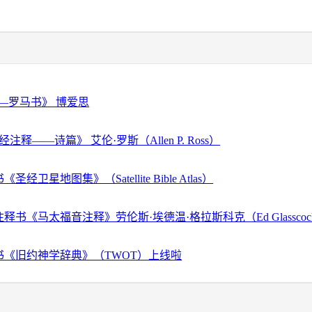
—罗马书》 博爱思
注释——诗篇》 艾伦·罗斯（Allen P. Ross）
经卫星地图集》（Satellite Bible Atlas）
释书《马太福音注释》劳伦斯·埃德温·格拉斯科克（Ed Glassco
书《旧约神学辞典》（TWOT）上线啦