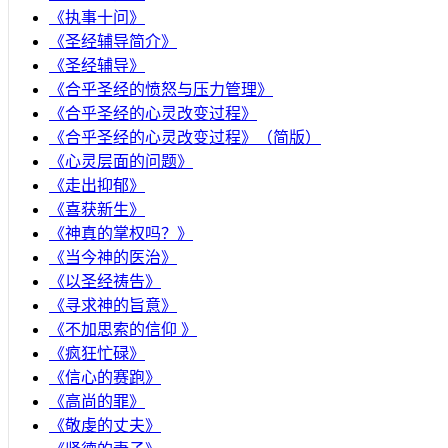
《执事十问》
《圣经辅导简介》
《圣经辅导》
​《合乎圣经的愤怒与压力管理》
《合乎圣经的心灵改变过程》
《合乎圣经的心灵改变过程》（简版）
《心灵层面的问题》
《走出抑郁》
《喜获新生》
《神真的掌权吗？》
《当今神的医治》
《以圣经祷告》
《寻求神的旨意》
《不加思索的信仰 》
《疯狂忙碌》
《信心的赛跑》
《高尚的罪》
《敬虔的丈夫》