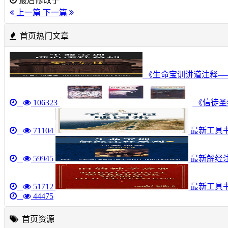
最后修改于
上一篇
下一篇
首页热门文章
《生命宝训讲道注释—
106323
《信徒圣经
71104
最新工具书《圣
59945
最新解经注
51712
最新工具
44475
首页资源