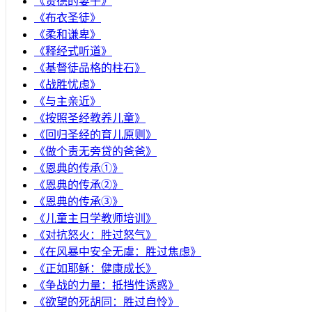
《贤德的妻子》
《布衣圣徒》
《柔和谦卑》
《释经式听道》
《基督徒品格的柱石》
《战胜忧虑》
《与主亲近》
《按照圣经教养儿童》
《回归圣经的育儿原则》
《做个责无旁贷的爸爸》
《恩典的传承①》
《恩典的传承②》
《恩典的传承③》
《儿童主日学教师培训》
《对抗怒火：胜过怒气》
《在风暴中安全无虞：胜过焦虑》
《正如耶稣：健康成长》
《争战的力量：抵挡性诱惑》
《欲望的死胡同：胜过自怜》