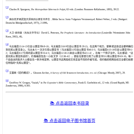
[1]
Charles H. Spurgeon,
The Metropolitan Tabernacle Pulpit
, 63 vols. (London: Passmore &Alabaster, 1893), 39:22.
[2]
摘自哲罗姆
武加大译本
的以赛亚书序言，
Biblia Sacra: Iuxta Vulgatam Versionem,ed. Robert Weber, 2 vols. (Stuttgart:
Deutsche Bibelgesellschaft, 1975), 2:1096
。
[3]
大卫·彼得森《先知文学导论》
David L. Petersen,
The Prophetic Literature: An Introduction
(Louisville: Westminster John
Knox, 2002), 48
。
[4]
马太福音
13:14-15
引自以赛亚书
6:9-10
，马太福音
15:8-9
引自以赛亚书
29:13
。在这两个地方，耶稣把这些话全都明确归
到先知以赛亚身上。马太本人一次次引用以赛亚书（马太福音
3:3
引自以赛亚书
40:3-5
；马太福音
4:15-16
引自以赛亚书
9:1-
2
；马太福音
8:17
引用的是以赛亚书
53:4-5
；马太福音
12:18-21
来自以赛亚书
42:1-4
）。在每一个例子当中，马太都说：“这
是先知以赛亚所说的”。约翰福音包含一小段文字（
12:38-41
），使徒在那里引用了以赛亚书
53:1
和以赛亚书
6:9-10
。每一
个自由派的批评人士都会无一例外地宣称，以赛亚书这两段经文肯定由不同的作者写成，但约翰却把两处经文全都归给那
位特指的“先知以赛亚”。
[5]
艾基新《旧约概论》。
Gleason Archer,
A Survey of Old Testament Introduction, rev. ed
. (Chicago: Moody, 2007), 29.
[6]
Geoffrey W. Grogan, “Isaiah,” in
The Expositor's Bible Commentary
, Frank E. Gaebelein ed., 12 vols. (Grand Rapids, MI:
Zondervan, 1986), 6:305.
📚
点击返回本书目录
📚 点击返回电子图书馆首页