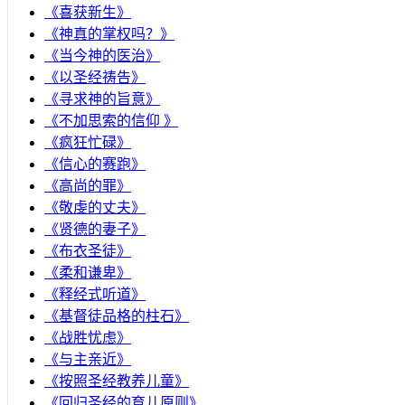
《喜获新生》
《神真的掌权吗？》
《当今神的医治》
《以圣经祷告》
《寻求神的旨意》
《不加思索的信仰 》
《疯狂忙碌》
《信心的赛跑》
《高尚的罪》
《敬虔的丈夫》
《贤德的妻子》
《布衣圣徒》
《柔和谦卑》
《释经式听道》
《基督徒品格的柱石》
《战胜忧虑》
《与主亲近》
《按照圣经教养儿童》
《回归圣经的育儿原则》