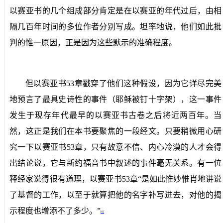
以赛亚书的几个组成部分肯定是在以赛亚的年代过后，由相
隔几百年时间的多位作者分别写成。坦率地说，他们如此批
判的惟一原因，正是因为这些默示的准确程度。
但以赛亚书
53
章戳穿了他们这种假设，因为它详尽完美
地预言了最具史诗性的事件（耶稣被钉十字架），这一事件
发生于现存年代最早的以赛亚书古卷
之后
将近两百年。当
然，这正是我们在本书要聚焦的一段经文。只要稍微用心研
究一下以赛亚书
53
章，只有故意不信、内心冷漠的人才会得
出结论说，它与新约福音书中叙述的事件毫无关系。有一位
释经家说得很有道理，以赛亚书
53
章“是如此惟妙惟肖地讲说
了基督的工作，以至于就算把他的名字补写进去，对他的揭
示程度也增添不了多少。”
[6]