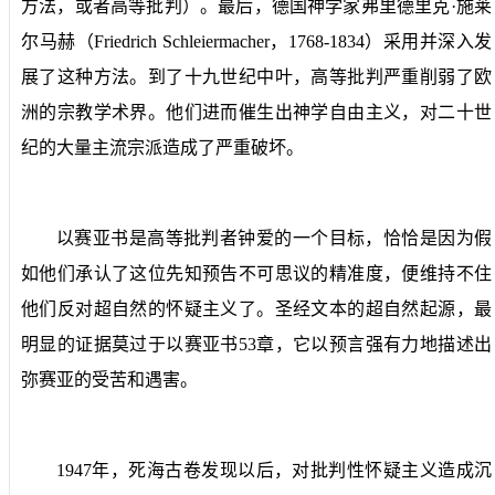
方法
，或者
高等批判
）。最后，德国神学家弗里德里克·施莱
尔马赫（
Friedrich Schleiermacher
，
1768-1834
）采用并深入发
展了这种方法。到了十九世纪中叶，高等批判严重削弱了欧
洲的宗教学术界。他们进而催生出神学自由主义，对二十世
纪的大量主流宗派造成了严重破坏。
以赛亚书是高等批判者钟爱的一个目标，恰恰是因为假
如他们承认了这位先知预告不可思议的精准度，便维持不住
他们反对超自然的怀疑主义了。圣经文本的超自然起源，最
明显的证据莫过于以赛亚书
53
章，它以预言强有力地描述出
弥赛亚的受苦和遇害。
1947
年，死海古卷发现以后，对批判性怀疑主义造成沉