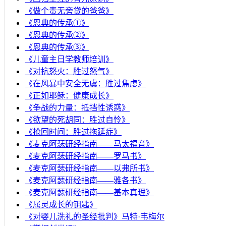
《做个责无旁贷的爸爸》
《恩典的传承①》
《恩典的传承②》
《恩典的传承③》
《儿童主日学教师培训》
《对抗怒火：胜过怒气》
《在风暴中安全无虞：胜过焦虑》
《正如耶稣：健康成长》
《争战的力量：抵挡性诱惑》
《欲望的死胡同：胜过自怜》
《抢回时间：胜过拖延症》
《麦克阿瑟研经指南——马太福音》
《麦克阿瑟研经指南——罗马书》
《麦克阿瑟研经指南——以弗所书》
《麦克阿瑟研经指南——雅各书》
《麦克阿瑟研经指南——基本真理》
《属灵成长的钥匙》
《对婴儿洗礼的圣经批判》马特·韦梅尔