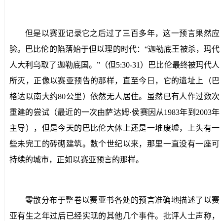
但是以赛亚记录它之后过了三百多年，这一预言果然应
验。巴比伦的陷落始于但以理的时代：“迦勒底王被杀，玛代
人大利乌取了迦勒底国。”（但
5:30-31
）巴比伦最终被玛代人
所灭，正像以赛亚预告的那样，直至今日，它的遗址上（巴
格达以南大约
80
公里）依然无人居住。虽然已有人作过数次
重建的尝试（最近的一次由萨达姆·侯赛因从
1983
年到
2003
年
主导），但是今天的巴比伦大体上还是一堆废墟，上头有一
些未完工的砖砌建筑。数个世纪以来，那里一直没有一座可
持续的城市，正如以赛亚预言的那样。
零散分布于整卷以赛亚书各处的预言准确地描述了以赛
亚有生之年过后已经实现的其他几个事件。批评人士声称，