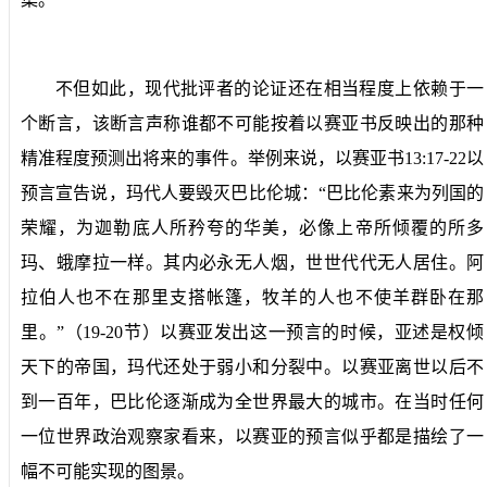
不但如此，现代批评者的论证还在相当程度上依赖于一
个断言，该断言声称谁都不可能按着以赛亚书反映出的那种
精准程度预测出将来的事件。举例来说，以赛亚书
13:17-22
以
预言宣告说，玛代人要毁灭巴比伦城：“巴比伦素来为列国的
荣耀，为迦勒底人所矜夸的华美，必像上帝所倾覆的所多
玛、蛾摩拉一样。其内必永无人烟，世世代代无人居住。阿
拉伯人也不在那里支搭帐篷，牧羊的人也不使羊群卧在那
里。”（
19-20
节）以赛亚发出这一预言的时候，亚述是权倾
天下的帝国，玛代还处于弱小和分裂中。以赛亚离世以后不
到一百年，巴比伦逐渐成为全世界最大的城市。在当时任何
一位世界政治观察家看来，以赛亚的预言似乎都是描绘了一
幅不可能实现的图景。