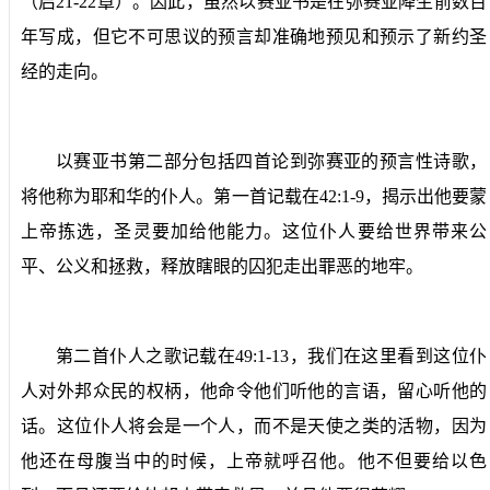
（启
21-22
章）。因此，虽然以赛亚书是在弥赛亚降生前数百
年写成，但它不可思议的预言却准确地预见和预示了新约圣
经的走向。
以赛亚书第二部分包括四首论到弥赛亚的预言性诗歌，
将他称为耶和华的仆人。第一首记载在
42:1-9
，揭示出他要蒙
上帝拣选，圣灵要加给他能力。这位仆人要给世界带来公
平、公义和拯救，释放瞎眼的囚犯走出罪恶的地牢。
第二首仆人之歌记载在
49:1-13
，我们在这里看到这位仆
人对外邦众民的权柄，他命令他们听他的言语，留心听他的
话。这位仆人将会是一个人，而不是天使之类的活物，因为
他还在母腹当中的时候，上帝就呼召他。他不但要给以色