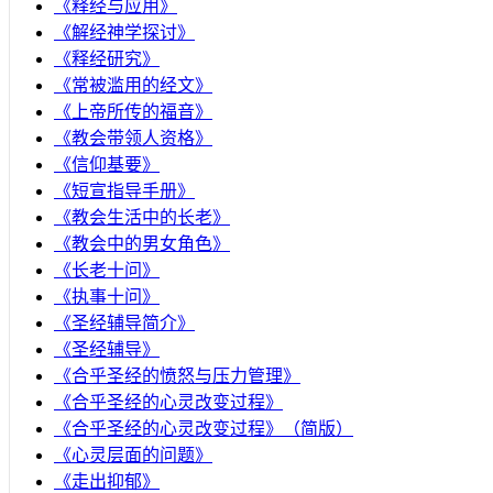
《释经与应用》
《解经神学探讨》
《释经研究》
《常被滥用的经文》
《上帝所传的福音》
《教会带领人资格》
《信仰基要》
《短宣指导手册》
《教会生活中的长老》
《教会中的男女角色》
《长老十问》
《执事十问》
《圣经辅导简介》
《圣经辅导》
​《合乎圣经的愤怒与压力管理》
《合乎圣经的心灵改变过程》
《合乎圣经的心灵改变过程》（简版）
《心灵层面的问题》
《走出抑郁》