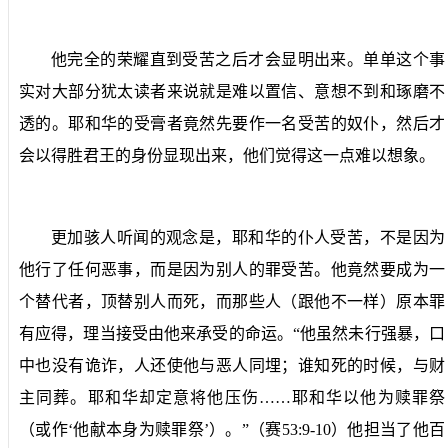
他完全的荣耀直到受苦之后才会显明出来。单单这个事
实对大部分犹太读者来说就是难以置信、意想不到和琢磨不
透的。耶和华的受膏者竟然先要作一名受苦的奴仆，然后才
会以得胜君王的身份显现出来，他们觉得这一点难以想象。
更加骇人听闻的观念是，耶和华的仆人受苦，不是因为
他行了任何恶事，而是因为别人的罪受苦。他竟然要成为一
个替代者，顶替别人而死，而那些人（跟他不一样）原本罪
有应得，理当接受由他来承受的命运。“他虽然未行强暴，口
中也没有诡诈，人还使他与恶人同埋；谁知死的时候，与财
主同葬。耶和华却定意将他压伤……耶和华以他为赎罪祭
（或作‘他献本身为赎罪祭’）。”（赛
53:9-10
）他担当了他百