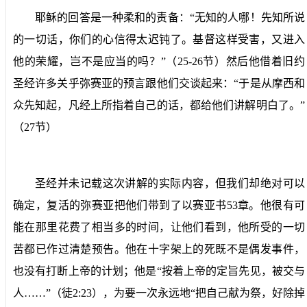
耶稣的回答是一种柔和的责备：“无知的人哪！先知所说
的一切话，你们的心信得太迟钝了。基督这样受害，又进入
他的荣耀，岂不是应当的吗？”（
25-26
节）然后他借着旧约
圣经许多关乎弥赛亚的预言跟他们交谈起来：“于是从摩西和
众先知起，凡经上所指着自己的话，都给他们讲解明白了。”
（
27
节）
圣经并未记载这次讲解的实际内容，但我们却绝对可以
确定，复活的弥赛亚把他们带到了以赛亚书
53
章。他很有可
能在那里花费了相当多的时间，让他们看到，他所受的一切
苦都已作过清楚预告。他在十字架上的死既不是偶发事件，
也没有打断上帝的计划；他是“按着上帝的定旨先见，被交与
人……”（徒
2:23
），为要一次永远地“把自己献为祭，好除掉