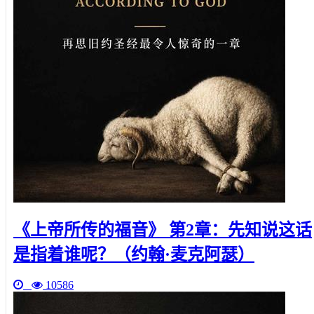
《上帝所传的福音》 第2章：先知说这话
是指着谁呢？（约翰·麦克阿瑟）
10586