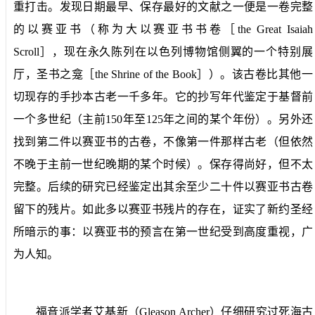
重打击。发现日期最早、保存最好的文献之一便是一卷完整
的以赛亚书（称为大以赛亚书书卷［
the Great Isaiah
Scroll
］，现在永久陈列在以色列博物馆侧翼的一个特别展
厅，圣书之龛［
the Shrine of the Book
］）。该古卷比其他一
切现存的手抄本古老一千多年。它的抄写年代鉴定于基督前
一个多世纪（主前
150
年至
125
年之间的某个年份）。另外还
找到第二件以赛亚书的古卷，不像第一件那样古老（但依然
不晚于主前一世纪晚期的某个时候）。保存得尚好，但不太
完整。后续的研究已经鉴定出其余至少二十件以赛亚书古卷
留下的残片。如此多以赛亚书残片的存在，证实了新约圣经
所暗示的事：以赛亚书的预言在第一世纪受到高度重视，广
为人知。
福音派学者艾基新（
Gleason Archer
）仔细研究过死海古