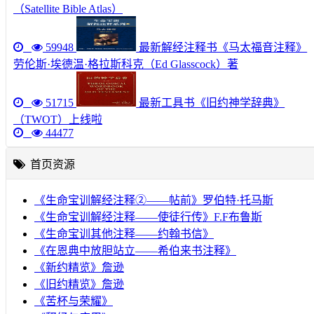
（Satellite Bible Atlas）
59948
最新解经注释书《马太福音注释》
劳伦斯·埃德温·格拉斯科克（Ed Glasscock）著
51715
最新工具书《旧约神学辞典》
（TWOT）上线啦
44477
首页资源
《生命宝训解经注释②——帖前》罗伯特·托马斯
《生命宝训解经注释——使徒行传》F.F布鲁斯
《生命宝训其他注释——约翰书信》
《在恩典中放胆站立——希伯来书注释》
《新约精览》詹逊
《旧约精览》詹逊
《苦杯与荣耀》