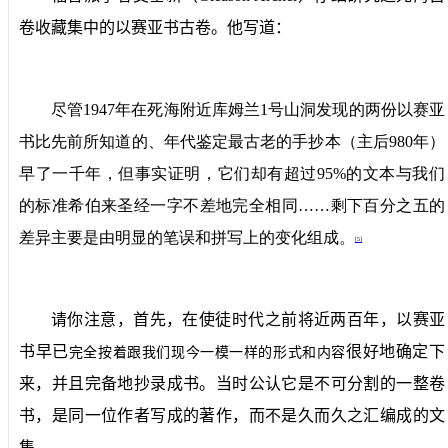
卷收藏集中的以赛亚书古卷。他写道：
尽管
1947
年在死海附近库姆兰
1
号山洞发现的两份以赛亚
书比先前所知道的、年代鉴定最古老的手抄本（主后
980
年）
早了一千年，但事实证明，它们却有超过
95%
的文本与我们
的标准希伯来圣经一字不差地完全相同……剩下百分之五的
差异主要是由明显的笔误和拼写上的变化组成。
[5]
请你注意，首先，在使徒时代之前将近两百年，以赛亚
书早已
很好地确定下
完全按着跟我们现今一模一样的形式和内容
来，并且完备地抄录成书。当时公认它是不可分割的一整卷
书，是同一位作者写成的著作，而不是久而久之汇编成的文
集。