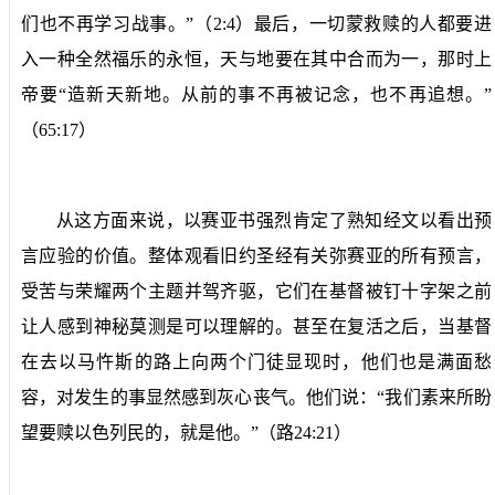
们也不再学习战事。”（
2:4
）最后，一切蒙救赎的人都要进
入一种全然福乐的永恒，天与地要在其中合而为一，那时上
帝要“造新天新地。从前的事不再被记念，也不再追想。”
（
65:17
）
从这方面来说，以赛亚书强烈肯定了熟知经文以看出预
言应验的价值。整体观看旧约圣经有关弥赛亚的所有预言，
受苦与荣耀两个主题并驾齐驱，它们在基督被钉十字架之前
让人感到神秘莫测是可以理解的。甚至在复活之后，当基督
在去以马忤斯的路上向两个门徒显现时，他们也是满面愁
容，对发生的事显然感到灰心丧气。他们说：“我们素来所盼
望要赎以色列民的，就是他。”（路
24:21
）