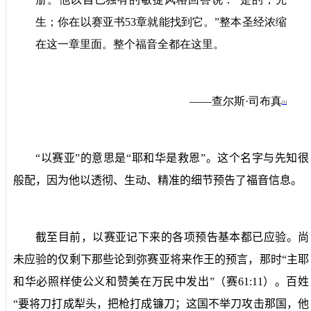
生；你在以赛亚书
53
章就能找到它。”整本圣经浓缩
在这一章里面。整个福音全都在这里。
——查尔斯·司布真
[1]
“以赛亚”的意思是“耶和华是救恩”。这个名字与先知很
般配，因为他以透彻、生动、精准的细节预告了福音信息。
截至目前，以赛亚记下来的各项预告基本都已应验。尚
未应验的仅剩下那些论到弥赛亚将来作王的预言，那时“主耶
和华必照样使公义和赞美在万民中发出”（赛
61:11
）。百姓
“要将刀打成犁头，把枪打成镰刀；这国不举刀攻击那国，他