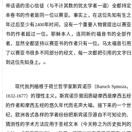
帝话语的忠心信徒（与不计其数的犹太学者一道）全都持定
本卷书的作者是同一位以赛亚。事实上，在这位先知有生之
年过后至少有
2400
年时间，
没有一个
重要人物曾提出以赛亚
书的作者超过一位。耶稣本人，连同新约福音书的全部作
者，显然全都坚持以赛亚书的作者只有一位。马太福音引用
了以赛亚书很多不同部分的经文，每一次都把引用的文字归
到这位先知身上。
[4]
现代批判植根于荷兰哲学家斯宾诺莎（
Baruch Spinoza
，
1632-1677
）的理性主义。斯宾诺莎曾因质疑摩西是摩西五经
的作者和摩西五经的悠久年代而名声大噪。接下来的一个世
纪，欧洲各式各样的学者纷纷把斯宾诺莎源自不可知论的、
猜测性的学术方法应用于圣经文本（今天称之为
历史批判的