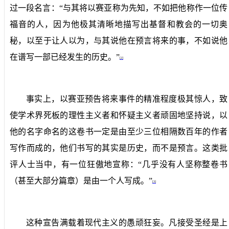
过一段名言：“与其将以赛亚称为先知，不如把他称作一位传
福音的人，因为他极其清晰地描写出基督和教会的一切奥
秘，以至于让人以为，与其说他在预言将来的事，不如说他
在谱写一部已经发生的历史。”
[2]
事实上，以赛亚预告将来事件的精准程度极其惊人，致
使学术界死板的理性主义者和怀疑主义者顽固地
坚持
说，以
他的名字命名的这卷书一定是由至少三位相隔数百年的作者
写作而成的，他们书写的其实是历史，而不是预言。这类批
评人士当中，有一位狂傲地宣称：“几乎没有人坚称整卷书
（甚至大部分篇章）是由一个人写成。”
[3]
这种宣告满载着现代主义的愚顽狂妄。
凡
接受圣经是上