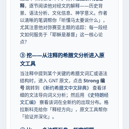
释
，逐节阅读他对经文的解释——历史背
景、语法分析、文化信息、神学意义。作者
以清晰的笔调帮你「听懂马太要说什么」，
尤其注意他对弥赛亚主题的追踪：每一段经
文如何服务于「耶稣是基督」这一核心论
点？
③ 挖——从注释的希腊文分析进入原
文工具
当注释中提到某个关键的希腊文词汇或语法
结构时，进入 GNT 原文，点击
Strong 编
号
跳转到
《新约希腊文中文辞典》
查看详
细的文法导向词义分析；然后用
《史特朗经
文汇编》
察看该词在全新约的出现分布。格
拉斯科克给你「释经方向」，原文工具帮你
「验证并深化」。