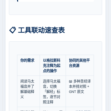
📋 工具联动速查表
你的需求
以格拉斯科
协同的其他平
克注释为起
台资源
点的操作
阅读马太
选择马太福
📖 多种圣经译
福音并了
音，切换
本并排对照 +
解基础释
「解经」标
GNT 原文
义
签，逐节对
照注释