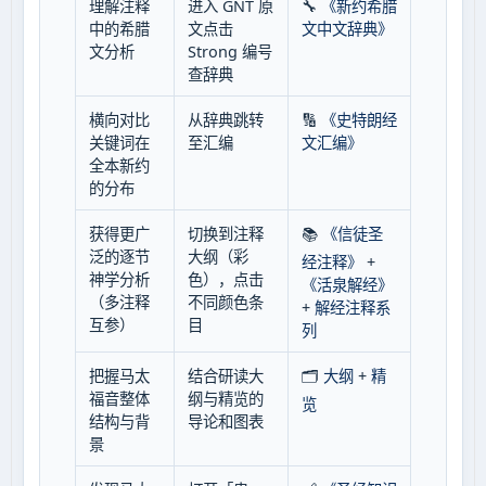
理解注释
进入 GNT 原
🔧
《新约希腊
中的希腊
文点击
文中文辞典》
文分析
Strong 编号
查辞典
横向对比
从辞典跳转
🔢
《史特朗经
关键词在
至汇编
文汇编》
全本新约
的分布
获得更广
切换到注释
📚
《信徒圣
泛的逐节
大纲（彩
经注释》
+
神学分析
色），点击
《活泉解经》
（多注释
不同颜色条
+
解经注释系
互参）
目
列
把握马太
结合研读大
🗂️
大纲
+
精
福音整体
纲与精览的
览
结构与背
导论和图表
景