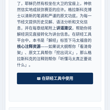
了，耶稣仍然有权坐在大卫的宝座上，神依
然信实地成就弥赛亚的应许。格拉斯科克博
士以清新的笔调和严谨的原文功底，为每一
节经文提供历史见解、语法分析和文化信
息，并在每章结尾附上
讲道建议
，帮助你将
解经洞见直接转化为讲台信息。在研经工具
平台中，本书是「解经」标签下马太福音的
核心注释资源
——如果说大纲帮你「看清骨
架」、原文工具帮你「挖出词义」，那么格
拉斯科克的注释则帮你「听懂马太真正要说
什么」。
📖 在研经工具中使用