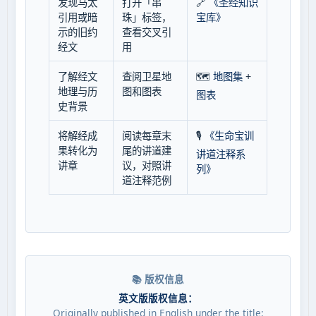
发现马太
打开「串
🔗
《圣经知识
引用或暗
珠」标签，
宝库》
示的旧约
查看交叉引
经文
用
了解经文
查阅卫星地
🗺️
地图集
+
地理与历
图和图表
图表
史背景
将解经成
阅读每章末
🎙️
《生命宝训
果转化为
尾的讲道建
讲道注释系
讲章
议，对照讲
列》
道注释范例
📚 版权信息
英文版版权信息：
Originally published in English under the title: