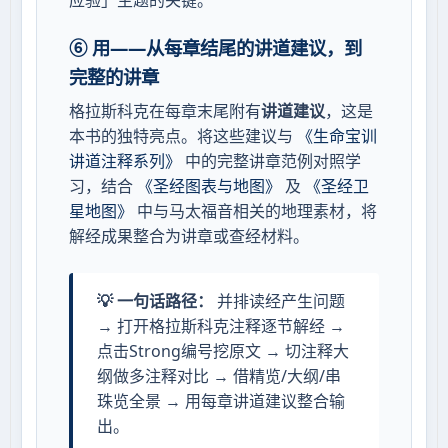
应验」主题的关键。
⑥ 用——从每章结尾的讲道建议，到
完整的讲章
格拉斯科克在每章末尾附有
讲道建议
，这是
本书的独特亮点。将这些建议与
《生命宝训
讲道注释系列》
中的完整讲章范例对照学
习，结合
《圣经图表与地图》
及
《圣经卫
星地图》
中与马太福音相关的地理素材，将
解经成果整合为讲章或查经材料。
💡 一句话路径：
并排读经产生问题
→ 打开格拉斯科克注释逐节解经 →
点击Strong编号挖原文 → 切注释大
纲做多注释对比 → 借精览/大纲/串
珠览全景 → 用每章讲道建议整合输
出。