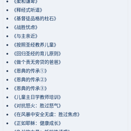
《柔和谦卑》
《释经式听道》
《基督徒品格的柱石》
《战胜忧虑》
《与主亲近》
《按照圣经教养儿童》
《回归圣经的育儿原则》
《做个责无旁贷的爸爸》
《恩典的传承①》
《恩典的传承②》
《恩典的传承③》
《儿童主日学教师培训》
《对抗怒火：胜过怒气》
《在风暴中安全无虞：胜过焦虑》
《正如耶稣：健康成长》