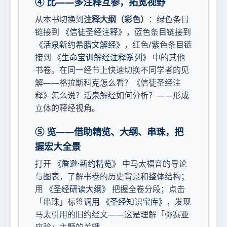
④ 比——多注释互参，拓宽视野
从本书切换到
注释大纲（彩色）
：绿色条目
链接到
《信徒圣经注释》
，蓝色条目链接到
《活泉新约希腊文解经》
，红色/紫色条目链
接到
《生命宝训解经注释系列》
中的其他
书卷。在同一经节上快速切换不同学者的见
解——格拉斯科克怎么看？《信徒圣经注
释》怎么说？活泉解经如何分析？——形成
立体的释经视角。
⑤ 览——借助精览、大纲、串珠，把
握宏大全景
打开
《詹逊·新约精览》
中马太福音的导论
与图表，了解书卷的历史背景和整体结构；
用
《圣经研读大纲》
把握全卷分段；点击
「串珠」标签调用
《圣经知识宝库》
，发现
马太引用的旧约经文——这是理解「弥赛亚