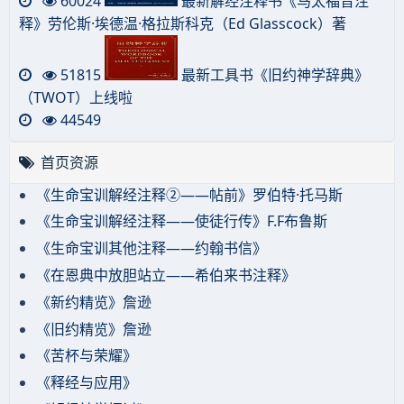
60024
最新解经注释书《马太福音注
释》劳伦斯·埃德温·格拉斯科克（Ed Glasscock）著
51815
最新工具书《旧约神学辞典》
（TWOT）上线啦
44549
首页资源
《生命宝训解经注释②——帖前》罗伯特·托马斯
《生命宝训解经注释——使徒行传》F.F布鲁斯
《生命宝训其他注释——约翰书信》
《在恩典中放胆站立——希伯来书注释》
《新约精览》詹逊
《旧约精览》詹逊
《苦杯与荣耀》
《释经与应用》