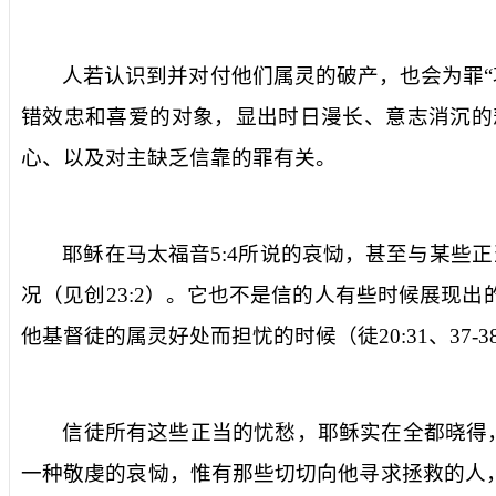
人若认识到并对付他们属灵的破产，也会为罪“
错效忠和喜爱的对象，显出时日漫长、意志消沉的
心、以及对主缺乏信靠的罪有关。
耶稣在马太福音
5:4
所说的哀恸，甚至与某些正
况（见创
23:2
）。它也不是信的人有些时候展现出
他基督徒的属灵好处而担忧的时候（徒
20:31
、
37-3
信徒所有这些正当的忧愁，耶稣实在全都晓得
一种敬虔的哀恸，惟有那些切切向他寻求拯救的人