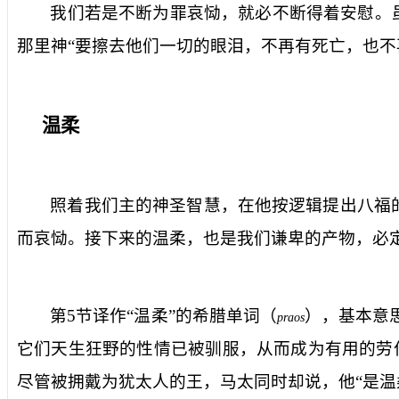
我们若是不断为罪哀恸，就必不断得着安慰。
那里神“要擦去他们一切的眼泪，不再有死亡，也不
温柔
照着我们主的神圣智慧，在他按逻辑提出八福
而哀恸。接下来的温柔，也是我们谦卑的产物，必
第
5
节译作“温柔”的希腊单词（
），基本意
praos
它们天生狂野的性情已被驯服，从而成为有用的劳
尽管被拥戴为犹太人的王，马太同时却说，他“是温