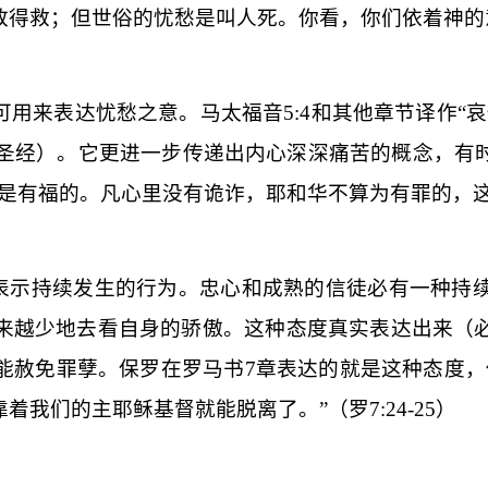
致得救；但世俗的忧愁是叫人死。你看，你们依着神的
可用来表达
忧愁
之意。马太福音
5:4
和其他章节译作“
圣经）。它更进一步传递出内心深深痛苦的概念，有
是有福的。凡心里没有诡诈，耶和华不算为有罪的，这
表示持续发生的行为。忠心和成熟的信徒必有一种持
来越少地去看自身的骄傲。这种态度真实表达出来（
能赦免罪孽。保罗在罗马书
7
章表达的就是这种态度，
靠着我们的主耶稣基督就能脱离了。”（罗
7:24-25
）