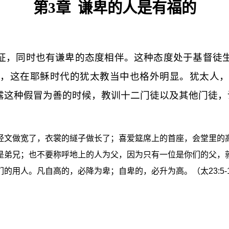
第
3
章
谦卑的人是有福的
征，同时也有谦卑的态度相伴。这种态度处于基督徒
，这在耶稣时代的犹太教当中也格外明显。犹太人
露这种假冒为善的时候，教训十二门徒以及其他门徒，
经文做宽了，衣裳的繸子做长了；喜爱筵席上的首座，会堂里的
是弟兄；也不要称呼地上的人为父，因为只有一位是你们的父，
们的用人。凡自高的，必降为卑；自卑的，必升为高。（太
23:5-