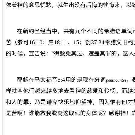
依着神的意思忧愁，就生出没有后悔的懊悔来，以
在新约圣经当中，共有九个不同的希腊语单词
苦（参可
16:10
；启
18:11
、
15
；创
37:34
希腊文旧约
的时候，宣告说：“得赦免其过、遮盖其罪的，这人
耶稣在马太福音
5:4
用的是现在分词
，
penthountes
样就叫他们越来越多地去看神的慈爱和怜悯，而越
和人的罪，乃是谦卑快乐地仰望神，因为惟有他才
是苦啊！谁能救我脱离这取死的身体呢？感谢神！