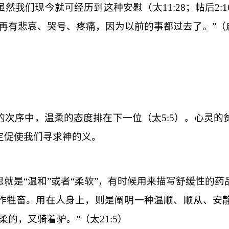
虽然我们现今就可经历到这种安慰（太
11:28
；帖后
2:1
再有悲哀、哭号、疼痛，因为以前的事都过去了。”（
的次序中，温柔的态度排在下一位（太
5:5
）。心灵的
定促使我们寻求神的义。
思就是“温和”或者“柔软”，有时候用来描写舒缓性的
作牲畜。用在人身上，则是阐明一种温顺、顺从、安
柔的，又骑着驴。”（太
21:5
）