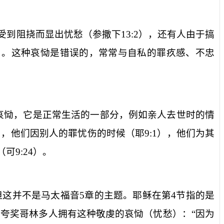
受到阻挠而显出忧愁（参撒下
13:2
），还有人由于搞
）。这种哀恸是错误的，常常与自私的罪疚感、不忠
哀恸，它是正常生活的一部分，例如亲人去世时的情
），他们因别人的罪忧伤的时候（耶
9:1
），他们为其
（可
9:24
）。
但这并不是马太福音
5
章的主题。耶稣在第
4
节指的是
夸奖哥林多人拥有这种敬虔的哀恸（忧愁）：“因为