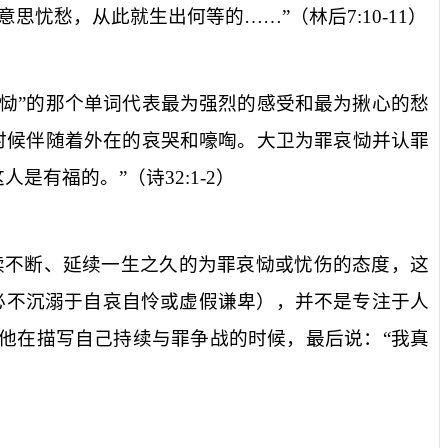
意思忧愁，从此就生出何等的……”（林后
7:10-11
）
哀恸”的那个单词代表最为强烈的感受和最为揪心的愁
时候伴随着外在的哀哭和嚎啕。大卫为罪哀恸并认罪
人是有福的。”（诗
32:1-2
）
续不断、延续一生之久的为罪哀恸或忧伤的态度，这
必不沉溺于自哀自怜或虚假谦卑），并不是专注于人
他在描写自己持续与罪争战的时候，最后说：“我真