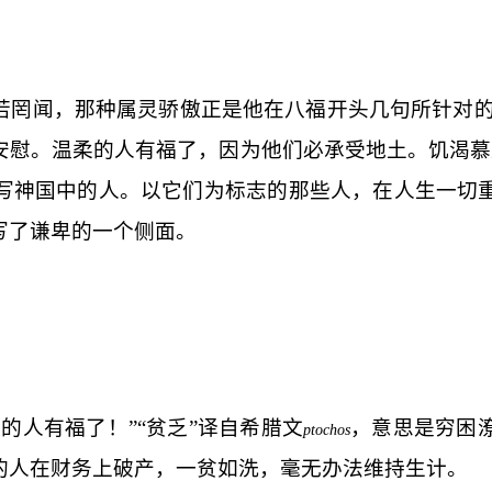
若罔闻，那种属灵骄傲正是他在八福开头几句所针对的：
安慰。温柔的人有福了，因为他们必承受地土。饥渴慕
写神国中的人。以它们为标志的那些人，在人生一切
写了谦卑的一个侧面。
的人有福了！”“贫乏”译自希腊文
，意思是穷困
ptochos
的人在财务上破产，一贫如洗，毫无办法维持生计。