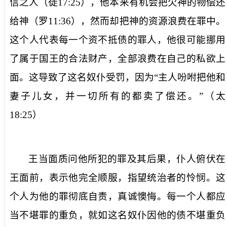
信之人（徒
17:25
），他本来有机会把欠神的物偿还
给神（罗
11:36
），然而却把神的资源浪费在罪中。
这个人代表每一个资不抵债的罪人，他很可能挪用
了属于国王的合法财产，全部浪费在自己的私欲上
面。这导致了这名奴仆受罚，因为“主人吩咐把他和
妻子儿女，并一切所有的都卖了偿还。”（太
18:25
）
王当面质问他所犯的罪及其后果，仆人俯伏在
王面前，表示他完全顺服，指望统治者的怜悯。这
个人为他的罪彻底自责，真诚懊悔。每一个人都应
当不堪罪的重负，就如这名奴仆因他的债不堪重负