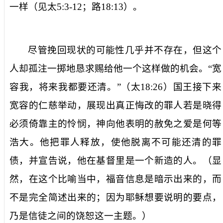
一样（见太
5:3-12
；路
18:13
）。
尽管挽回现状的可能性几乎并不存在，但这个
人却孤注一掷地恳求赐给他一个这样做的机会。“宽
容我，将来我都要还清。”（太
18:26
）国王接下来
宽容的仁慈举动，展现出真正悔改的罪人若是晓得
必须倚靠主的怜悯，神向他表明的赦免之爱是何等
浩大。他把罪人释放，使他脱离不可能还清的罪
债，并宣告说，他在基督里是一个新造的人。（显
然，在这个比喻当中，福音信息是暗示出来的，而
不是完全简述出来的；因为耶稣想要说明的要点，
乃是信徒之间的饶恕这一主题。）