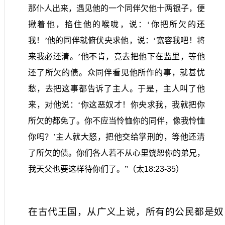
那仆人出来，遇见他的一个同伴欠他十两银子，便
揪着他，掐住他的喉咙，说：‘你把所欠的还
我！’他的同伴就俯伏央求他，说：‘宽容我吧！将
来我必还清。’他不肯，竟去把他下在监里，等他
还了所欠的债。众同伴看见他所作的事，就甚忧
愁，去把这事都告诉了主人。于是，主人叫了他
来，对他说：‘你这恶奴才！你央求我，我就把你
所欠的都免了。你不应当怜恤你的同伴，像我怜恤
你吗？’主人就大怒，把他交给掌刑的，等他还清
了所欠的债。你们各人若不从心里饶恕你的弟兄，
我天父也要这样待你们了。”（太
18:23-35
）
在古代王国，从广义上说，所有的公民都是奴