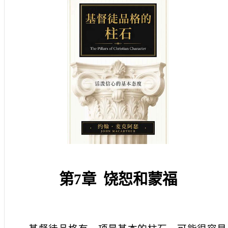
第
7
章
饶恕和蒙福