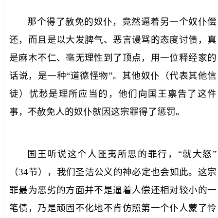
那个得了赦免的奴仆，竟然逼着另一个奴仆偿
还，而且是以大发脾气、恶言谩骂的态度讨债，真
是麻木不仁、毫无理性到了顶点，用一位释经家的
话说，是一种“道德怪物”。其他奴仆（代表其他信
徒）忧愁是理所应当的，他们向国王禀告了这件
事，不赦免人的奴仆就因这宗罪得了惩罚。
国王听说这个人匪夷所思的罪行，“就大怒”
（
34
节），我们圣洁公义的神必定也会如此。这宗
罪最为恶劣的方面并不是逼着人偿还相对较小的一
笔债，乃是顽固不化地不肯仿照第一个仆人蒙了怜