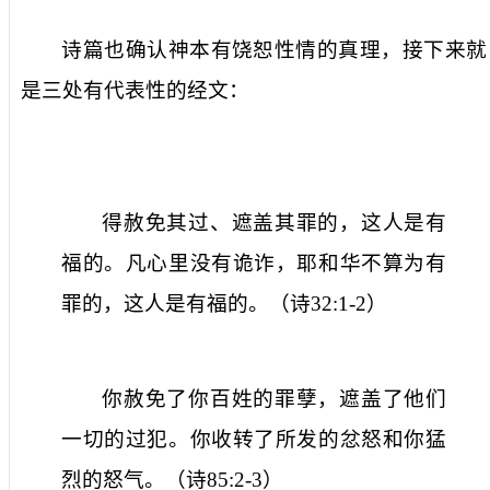
诗篇也确认神本有饶恕性情的真理，接下来就
是三处有代表性的经文：
得赦免其过、遮盖其罪的，这人是有
福的。凡心里没有诡诈，耶和华不算为有
罪的，这人是有福的。（诗
32:1-2
）
你赦免了你百姓的罪孽，遮盖了他们
一切的过犯。你收转了所发的忿怒和你猛
烈的怒气。（诗
85:2-3
）