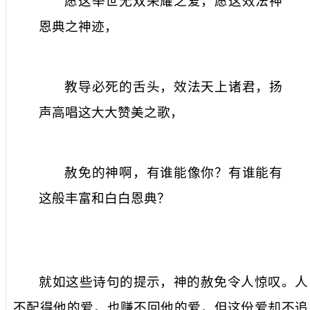
愿这举世无双荣耀之爱，愿这效法神
恩典之神迹，
教导必死的舌头，效法天上诸君，扬
声高唱这大大赞美之歌，
赦免的神啊，有谁能像你？有谁能有
这般丰富和白白恩典？
就如这些诗句的提示，神的赦免令人惊叹。人
不配得他的爱，也赚不回他的爱，但这份爱却不追