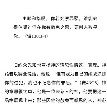
主耶和华啊，你若究察罪孽，谁能站
得住呢？但在你有赦免之恩，要叫人敬畏
你。（诗
130:3-4
）
旧约众先知也宣扬神的饶恕性情这一真理。神
藉着以赛亚说话，他说：“惟有我为自己的缘故涂抹
你的过犯，我也不记念你的罪恶。”（赛
43:25
）神
的意思很简单，他是一位饶恕人的神，他要把这一
品格展现出来；那些因他的赦免而感恩的人，神必