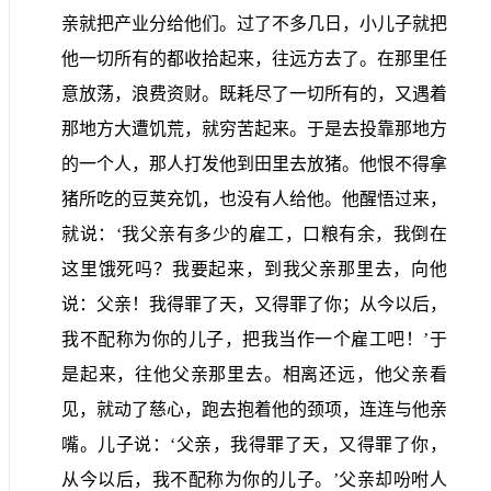
亲就把产业分给他们。过了不多几日，小儿子就把
他一切所有的都收拾起来，往远方去了。在那里任
意放荡，浪费资财。既耗尽了一切所有的，又遇着
那地方大遭饥荒，就穷苦起来。于是去投靠那地方
的一个人，那人打发他到田里去放猪。他恨不得拿
猪所吃的豆荚充饥，也没有人给他。他醒悟过来，
就说：‘我父亲有多少的雇工，口粮有余，我倒在
这里饿死吗？我要起来，到我父亲那里去，向他
说：父亲！我得罪了天，又得罪了你；从今以后，
我不配称为你的儿子，把我当作一个雇工吧！’于
是起来，往他父亲那里去。相离还远，他父亲看
见，就动了慈心，跑去抱着他的颈项，连连与他亲
嘴。儿子说：‘父亲，我得罪了天，又得罪了你，
从今以后，我不配称为你的儿子。’父亲却吩咐人