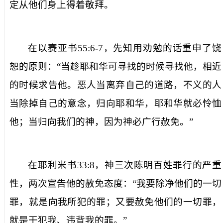
定从他们身上得着敬拜。
在以赛亚书
55:6-7
，先知用劝勉的话重申了饶
恕的原则：“当趁耶和华可寻找的时候寻找他，相近
的时候求告他。恶人当离弃自己的道路，不义的人
当除掉自己的意念，归向耶和华，耶和华就必怜恤
他；当归向我们的神，因为神必广行赦免。”
在耶利米书
33:8
，神三次陈明百姓罪行的严重
性，两次宣告他的赦免态度：“我要除净他们的一切
罪，就是向我所犯的罪；又要赦免他们的一切罪，
就是干犯我、违背我的罪。”