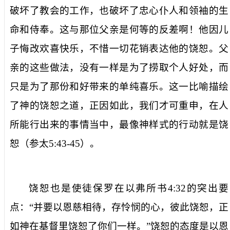
破坏了教会的工作，也破坏了忠心仆人和领袖的生
命和侍奉。这与那位父亲是何等的反差啊！他因儿
子悔改欢喜快乐，不惜一切花销表达他的饶恕。父
亲的这些做法，没有一样是为了捞取个人好处，而
只是为了那份和好带来的单纯喜乐。这一比喻描绘
了神的饶恕之道，正因如此，我们才可重申，在人
所能行出来的事情当中，最像神样式的行动就是饶
恕（参太
5:43-45
）。
饶恕也是使徒保罗在以弗所书
4:32
的突出要
点：“并要以恩慈相待，存怜悯的心，彼此饶恕，正
如神在基督里饶恕了你们一样。”饶恕的态度是以恩