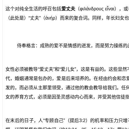
这个对纯全生活的呼召包括
爱丈夫
（φιλάνδρους εἶν
（此处是）“丈夫”（ἀνήρ）而来的复合词。同样，年长妇女
侍奉格言：
成熟的爱不是情感的迸发，而是努力操练的
女性必须被教导“爱丈夫”和“爱儿女”，这是有益的。这些
代，婚姻通常是包办的，爱是后来培养的。在经由约会和恋
发的，而必须从主那里领受，通过他的教会教导给我们。任何
女的养育方式，必须是因圣灵感动内心而来，并受其他信徒
在末后的日子，人“专顾自己”（提后3:2）的机率和压力