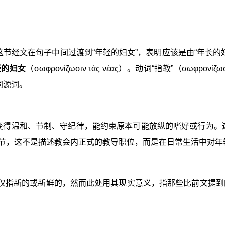
节经文在句子中间过渡到“年轻的妇女”，表明应该是由“年长的
轻的妇女
（σωφρονίζωσιν τὰς νέας）。动词“指教”（σ
是同源词。
变得温和、节制、守纪律，能约束原本可能放纵的嗜好或行为。
3节，这不是描述教会内正式的教导职位，而是在日常生活中对年
词可以仅指新的或新鲜的，然而此处用其现实意义，指那些比前文提