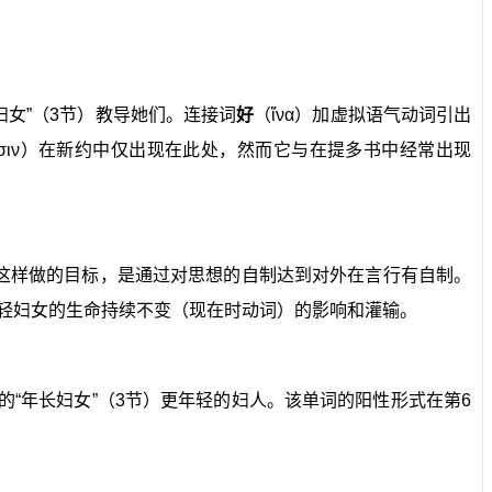
妇女”（3节）教导她们。连接词
好
（ἵνα）加虚拟语气动词引出
ωφρονίζωσιν）在新约中仅出现在此处，然而它与在提多书中经常出现
这样做的目标，是通过对思想的自制达到对外在言行有自制。
轻妇女的生命持续不变（现在时动词）的影响和灌输。
到的“年长妇女”（3节）更年轻的妇人。该单词的阳性形式在第6