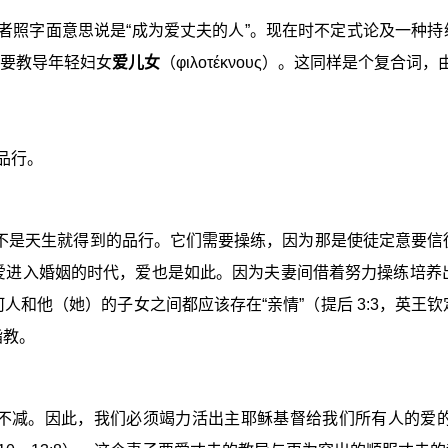
αι），或者照字面意思说是“成为爱丈夫的人”。现在时不定式论及一种持续惯
也要教导年轻妇女
爱儿女
（φιλοτέκνους）。这同样是个复合词，由“
品行。
显然不是天生就得到的品行。它们需要操练，因为那是使徒定意要
爱进入婚姻的时代，爱也是如此。因为夫妻间借着努力操练培养
人和他（她）的子女之间都应该存在“亲情”（提后 3:3，英王
指教。
只增不减。因此，我们必须竭力活出主耶稣基督给我们所有人的