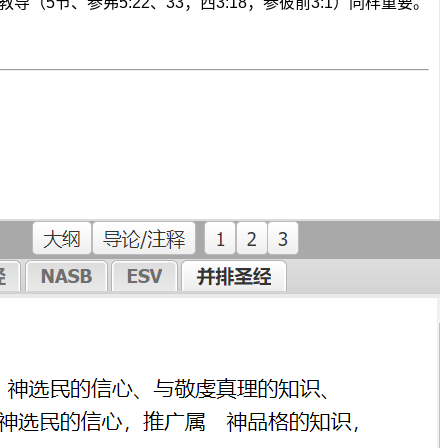
导（5节、参弗5:22、33；西3:18；参彼前3:1）同样重要。