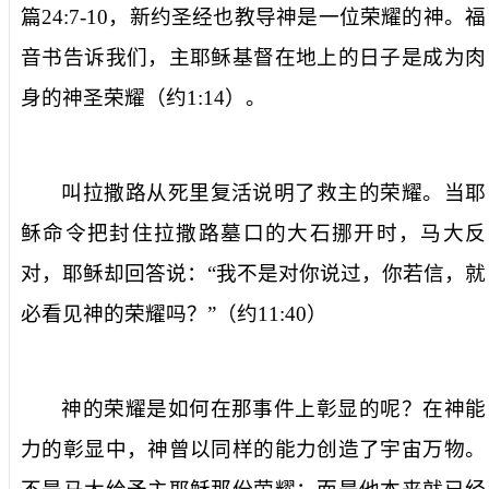
篇
24:7-10
，新约圣经也教导神是一位荣耀的神。福
音书告诉我们，主耶稣基督在地上的日子是成为肉
身的神圣荣耀（约
1:14
）。
叫拉撒路从死里复活说明了救主的荣耀。当耶
稣命令把封住拉撒路墓口的大石挪开时，马大反
对，耶稣却回答说：“我不是对你说过，你若信，就
必看见神的荣耀吗？”（约
11:40
）
神的荣耀是如何在那事件上彰显的呢？在神能
力的彰显中，神曾以同样的能力创造了宇宙万物。