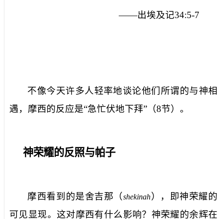
——出埃及记
34:5-7
不像今天许多人轻率地谈论他们所谓的与神相
遇，摩西的反应是“急忙伏地下拜”（
8
节）。
神荣耀的反照与帕子
摩西看到的是舍吉那（
）
，即神荣耀的
shekinah
可见显现。这对摩西有什么影响？神荣耀的余辉在