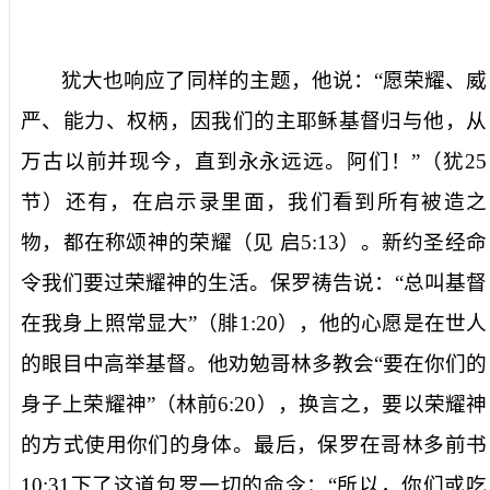
犹大也响应了同样的主题，他说：“愿荣耀、威
严、能力、权柄，因我们的主耶稣基督归与他，从
万古以前并现今，直到永永远远。阿们！”（犹
25
节）还有，在启示录里面，我们看到所有被造之
物，都在称颂神的荣耀（见
启
5:13
）。新约圣经命
令我们要过荣耀神的生活。保罗祷告说：“总叫基督
在我身上照常显大”（腓
1:20
），他的心愿是在世人
的眼目中高举基督。他劝勉哥林多教会“要在你们的
身子上荣耀神”（林前
6:20
），换言之，要以荣耀神
的方式使用你们的身体。最后，保罗在哥林多前书
10:31
下了这道包罗一切的命令：“所以，你们或吃