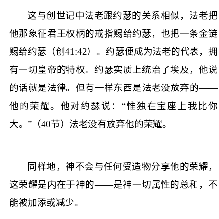
这与创世记中法老跟约瑟的关系相似，法老把
他那象征君王权柄的戒指赐给约瑟，也把一条金链
赐给约瑟（创
41:42
）。约瑟便成为法老的代表，拥
有一切皇帝的特权。约瑟实质上统治了埃及，他说
的话就是法律。但有一样东西是法老没放弃的——
他的荣耀。他对约瑟说：“惟独在宝座上我比你
大。”（
40
节）法老没有放弃他的荣耀。
同样地，神不会与任何受造物分享他的荣耀，
这荣耀是内在于神的——是神一切属性的总和，不
能被加添或减少。