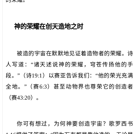
神的荣耀在创天造地之时
被造的宇宙在默默地见证着造物者的荣耀。诗
人写道：“诸天述说神的荣耀，穹苍传扬他的手
段。”（诗
19:1
）以赛亚告诉我们：“他的荣光充满
全地。”（赛
6:3
）甚至动物界也尊荣它的创造者
（赛
43:20
）。
你可有想过，为何神要创造宇宙？歌罗西书