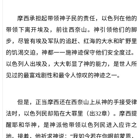
摩西承担起带领神子民的责任，以色列在他的
带领下离开埃及，前往西奈山。神引领他们的脚
步，尽管有埃及军队的追赶、红海的大水和旷野里
的饥渴交迫，神都一一施神迹保守他们安全度过。
以色列人出埃及，大大彰显了神的能力，是世人所
见过的最富戏剧性和最令人惊叹的神迹之一。
但是，正当摩西还在西奈山上从神的手接受律
法时，以色列民却陷在大罪里（出
32
章）。摩西提
醒耶和华神，是神派他带领以色列民进入应许之
地。接着，他祈求神说：“我如今若在你眼前蒙恩，