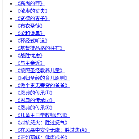
《高尚的罪》
《敬虔的丈夫》
《贤德的妻子》
《布衣圣徒》
《柔和谦卑》
《释经式听道》
《基督徒品格的柱石》
《战胜忧虑》
《与主亲近》
《按照圣经教养儿童》
《回归圣经的育儿原则》
《做个责无旁贷的爸爸》
《恩典的传承①》
《恩典的传承②》
《恩典的传承③》
《儿童主日学教师培训》
《对抗怒火：胜过怒气》
《在风暴中安全无虞：胜过焦虑》
《正如耶稣：健康成长》