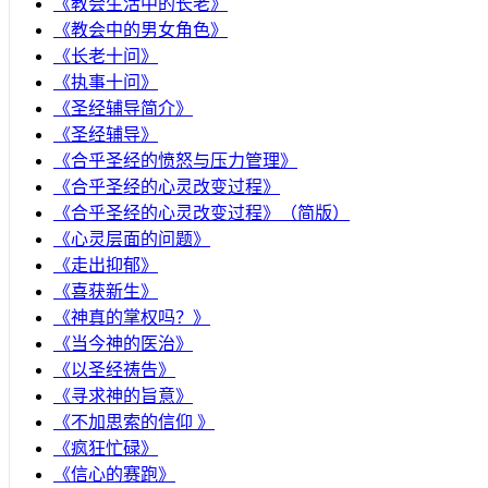
《教会生活中的长老》
《教会中的男女角色》
《长老十问》
《执事十问》
《圣经辅导简介》
《圣经辅导》
​《合乎圣经的愤怒与压力管理》
《合乎圣经的心灵改变过程》
《合乎圣经的心灵改变过程》（简版）
《心灵层面的问题》
《走出抑郁》
《喜获新生》
《神真的掌权吗？》
《当今神的医治》
《以圣经祷告》
《寻求神的旨意》
《不加思索的信仰 》
《疯狂忙碌》
《信心的赛跑》