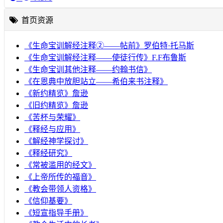
首页资源
《生命宝训解经注释②——帖前》罗伯特·托马斯
《生命宝训解经注释——使徒行传》F.F布鲁斯
《生命宝训其他注释——约翰书信》
《在恩典中放胆站立——希伯来书注释》
《新约精览》詹逊
《旧约精览》詹逊
《苦杯与荣耀》
《释经与应用》
《解经神学探讨》
《释经研究》
《常被滥用的经文》
《上帝所传的福音》
《教会带领人资格》
《信仰基要》
《短宣指导手册》