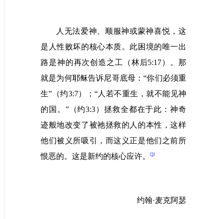
人无法爱神、顺服神或蒙神喜悦，这
是人性败坏的核心本质。此困境的唯一出
路是神的再次创造之工（林后
5:17
）。那
就是为何耶稣告诉尼哥底母：“你们必须重
生”（约
3:7
）；“人若不重生，就不能见神
的国。”（约
3:3
）拯救全都在于此：神奇
迹般地改变了被祂拯救的人的本性，这样
他们被义所吸引，而这义正是他们之前所
[5]
恨恶的。这是新约的核心应许。
约翰·麦克阿瑟