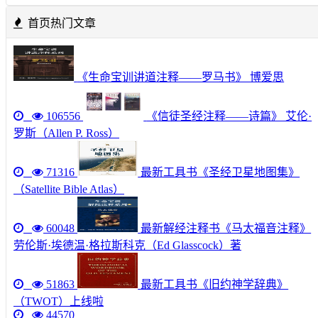
首页热门文章
《生命宝训讲道注释——罗马书》 博爱思
106556
《信徒圣经注释——诗篇》 艾伦·
罗斯（Allen P. Ross）
71316
最新工具书《圣经卫星地图集》
（Satellite Bible Atlas）
60048
最新解经注释书《马太福音注释》
劳伦斯·埃德温·格拉斯科克（Ed Glasscock）著
51863
最新工具书《旧约神学辞典》
（TWOT）上线啦
44570