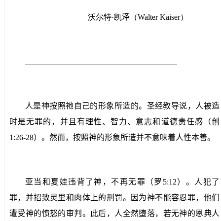
沃尔特·凯
泽
（
Walter Kaiser
）
人是神按照祂自己的形象所造的。圣经教导说，人被造
时是无罪的，并且有理性、智力、意志和道德责任感（创
1:26-28
）。然而，按照神的形象所造并不意味着人性本善。
亚当和夏娃违背了神，不再无罪（罗
5:12
）。人犯了
罪，并招致灵里和肉体上的刑罚。因为神不能容忍罪，他们
遭受神的愤怒的审判。此后，人全然堕落，若无神的恩典人