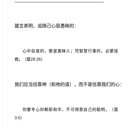
箴言表明，追随己心是愚昧的：
心中自是的，便是愚昧人；凭智慧行事的，必蒙拯
28:26
救。（箴
）
我们应当信靠神（和祂的道），而不是信靠我们的心：
你要专心仰赖耶和华，不可倚靠自己的聪明。（箴
3:5
）