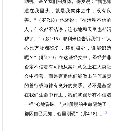
动机、甚至我们的身体。保罗说：“我也知
道在我里头，就是我肉体之中，没有良
善。”（罗
7:18
）他还说：“在污秽不信的
人，什么都不洁净，连心地和天良也都污
秽了。”（多
1:15
）耶利米也告诉我们：“人
心比万物都诡诈，坏到极处，谁能识透
呢？”（耶
17:9
）在这些经文中，圣经并非
否定不信者有可能从某种意义上在人类社
会中行善，而是否定他们能做出任何属灵
的善行或与神有良好的关系。若不是基督
在我们生命中作工，我们就跟所有不信者
一样“心地昏昧，与神所赐的生命隔绝了，
[3]
都因自己无知，心里刚硬”（弗
4:18
）。