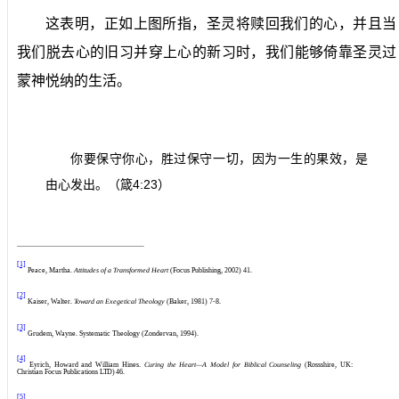
这表明，正如上图所指，圣灵将赎回我们的心，并且当
我们脱去心的旧习并穿上心的新习时，我们能够倚靠圣灵过
蒙神悦纳的生活。
你要保守你心，胜过保守一切，因为一生的果效，是
4:23
由心发出。（箴
）
[1]
Peace, Martha.
Attitudes of a Transformed Heart
(Focus Publishing, 2002) 41.
[2]
Kaiser, Walter.
Toward an Exegetical Theology
(Baker, 1981) 7-8.
[3]
Grudem, Wayne. Systematic Theology (Zondervan, 1994).
[4]
Eyrich, Howard and William Hines.
Curing the Heart—A Model for Biblical Counseling
(Rossshire, UK:
Christian Focus Publications
LTD)
46.
[5]