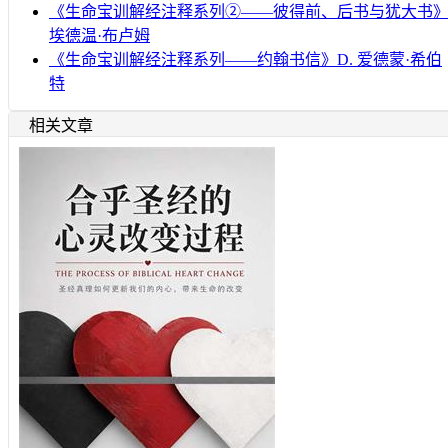
《生命宝训解经注释系列②——彼得前、后书与犹大书
埃德温·布卢姆
《生命宝训解经注释系列——约翰书信》D. 爱德蒙·希伯
特
相关文章