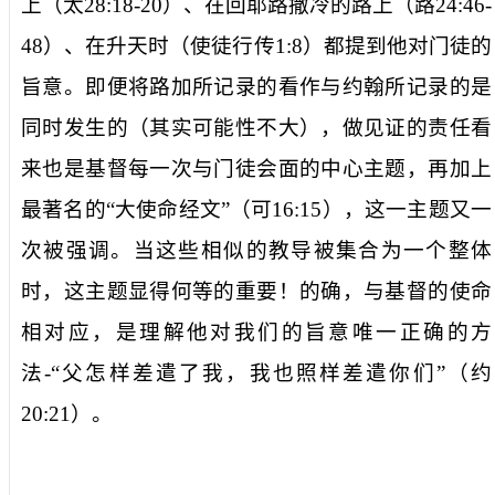
上（太
28:18-20
）、在回耶路撒冷的路上（路
24:46-
48
）、在升天时（使徒行传
1:8
）都提到他对门徒的
旨意。即便将路加所记录的看作与约翰所记录的是
同时发生的（其实可能性不大），做见证的责任看
来也是基督每一次与门徒会面的中心主题，再加上
最著名的“大使命经文”（可
16:15
），这一主题又一
次被强调。当这些相似的教导被集合为一个整体
时，这主题显得何等的重要！的确，与基督的使命
相对应，是理解他对我们的旨意唯一正确的方
法
-
“父怎样差遣了我，我也照样差遣你们”（约
20:21
）。