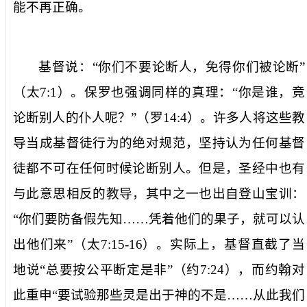
能不再正确。
基督说：“你们不要论断人，免得你们被论断”
（太
7:1
）。保罗也强调同样的真理：“你是谁，竟
论断别人的仆人呢？”（罗
14:4
）。许多人将这些教
导当成基督徒行为的绝对规范，坚持认为任何基督
徒都不可在任何时候论断别人。但是，圣经中也有
与此意思相反的教导，其中之一也出自登山宝训：
“你们要防备假先知……凭着他们的果子，就可以认
出他们来”（太
7:15-16
）。实际上，基督直截了当
地说“总要按公平断定是非”（约
7:24
），而约翰对
此重申“要试验那些灵是出于神的不是……从此我们