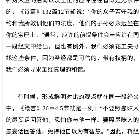
神对大卫的后裔以及王位的应许往往看似是无条件
的，《诗篇》
132
篇
12
节却说：“你的众子若守我的
约和我所教训他们的法度，他们的子孙必永远坐在
你的宝座上。”通常，应许的前提条件会与应许在同
一段经文中给出。但也有例外，我们必须花工夫寻
找这些条件，因为圣经都是可信的，带有权柄的，
我们必须寻求圣经真理的和谐。
有时候，形成鲜明对比的观点就在同一段经文
中，《箴言》
26
章
4-5
节就是一例：“不要照愚昧人
的愚妄话回答他，恐怕你与他一样。要照愚昧人的
愚妄话回答他，免得他自以为有智慧。”因此，释经