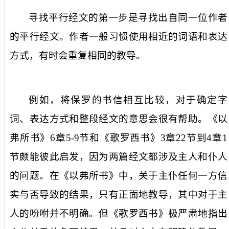
寻找平行经文的第一步是寻找出自同一位作者
的平行经文。作者一般习惯使用相近的词语和表达
方式，有时会重复相同的教导。
例如，将保罗的书信相互比较，对于确定字
词、表达方式和整段经文的意思会很有帮助。《以
弗所书》
6
章
5-9
节和《歌罗西书》
3
章
22
节到
4
章
1
节颇能彼此启发，因为两篇经文都涉及主人和仆人
的问题。在《以弗所书》中，关于主仆任何一方信
实与否导致的结果，只有正面地教导，其中对于主
人的吩咐并不明确。但《歌罗西书》极严肃地指出